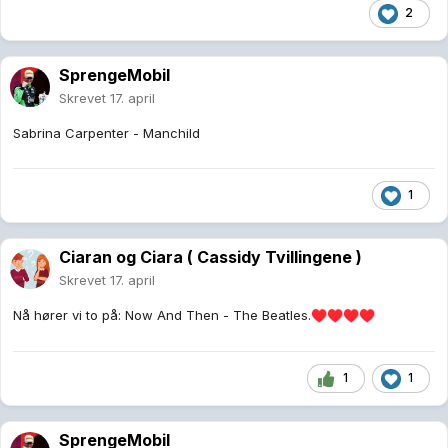
2
SprengeMobil
Skrevet
17. april
Sabrina Carpenter - Manchild
1
Ciaran og Ciara ( Cassidy Tvillingene )
Skrevet
17. april
Nå hører vi to på: Now And Then - The Beatles.
♥️
♥️
♥️
♥️
1
1
SprengeMobil