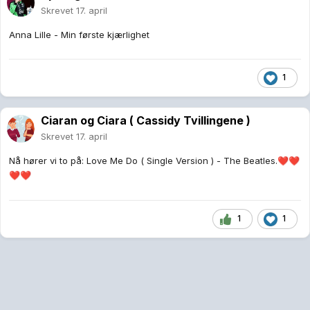
Skrevet
17. april
Anna Lille - Min første kjærlighet
1
Ciaran og Ciara ( Cassidy Tvillingene )
Skrevet
17. april
Nå hører vi to på: Love Me Do ( Single Version ) - The Beatles.
❤️
❤️
❤️
❤️
1
1