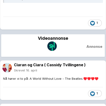
1
Videoannonse
Annonse
Ciaran og Ciara ( Cassidy Tvillingene )
Skrevet
16. april
Nå hører vi to på: A World Without Love - The Beatles.
♥️
♥️
♥️
♥️
1