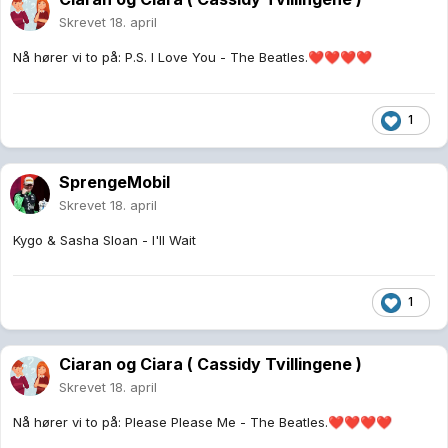
Skrevet
18. april
Nå hører vi to på: P.S. I Love You - The Beatles.
❤️
❤️
❤️
❤️
1
SprengeMobil
Skrevet
18. april
Kygo & Sasha Sloan - I'll Wait
1
Ciaran og Ciara ( Cassidy Tvillingene )
Skrevet
18. april
Nå hører vi to på: Please Please Me - The Beatles.
❤️
❤️
❤️
❤️