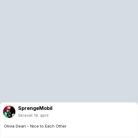
SprengeMobil
Skrevet
19. april
Olivia Dean - Nice to Each Other