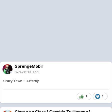
SprengeMobil
Skrevet
18. april
Crazy Town - Butterfly
1
1
Ciaran og Ciara ( Cassidy Tvillingene )