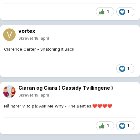
1
1
vortex
Skrevet
18. april
Clarence Carter - Snatching It Back
1
Ciaran og Ciara ( Cassidy Tvillingene )
Skrevet
19. april
Nå hører vi to på: Ask Me Why - The Beatles.
❤️
❤️
❤️
❤️
1
1