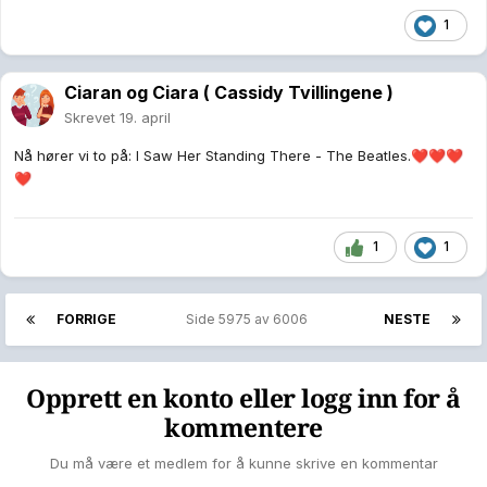
1
Ciaran og Ciara ( Cassidy Tvillingene )
Skrevet
19. april
Nå hører vi to på: I Saw Her Standing There - The Beatles.
❤️
❤️
❤️
❤️
1
1
FORRIGE
Side 5975 av 6006
NESTE
Opprett en konto eller logg inn for å
kommentere
Du må være et medlem for å kunne skrive en kommentar