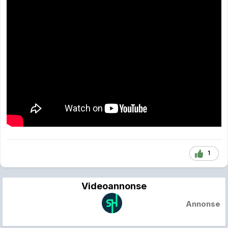
1
Videoannonse
Annonse