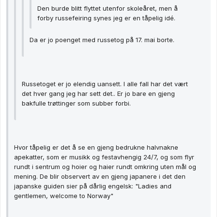
Den burde blitt flyttet utenfor skoleåret, men å
forby russefeiring synes jeg er en tåpelig idé.
Da er jo poenget med russetog på 17. mai borte.
Russetoget er jo elendig uansett. I alle fall har det vært
det hver gang jeg har sett det.. Er jo bare en gjeng
bakfulle trøttinger som subber forbi.
Hvor tåpelig er det å se en gjeng bedrukne halvnakne
apekatter, som er musikk og festavhengig 24/7, og som flyr
rundt i sentrum og hoier og haier rundt omkring uten mål og
mening. De blir observert av en gjeng japanere i det den
japanske guiden sier på dårlig engelsk: "Ladies and
gentlemen, welcome to Norway"