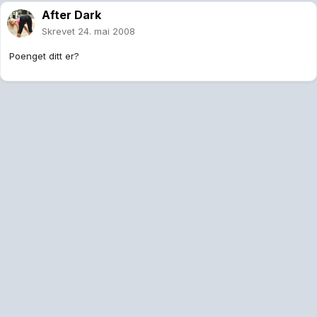
After Dark
Skrevet
24. mai 2008
Poenget ditt er?