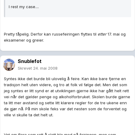
I rest my case....
Pretty tåpelig. Derfor kan russefeiringen flyttes til
etter
17. mai og
eksamener og greier.
Snublefot
Skrevet
24. mai 2008
Syntes ikke det burde bli ulovelig å feire. Kan ikke bare fjerne en
tradisjon helt uten videre, og tro at folk vil følge det. Men det som
jeg syntes er litt synd er at utviklingen gjerne ikke har gått helt rett
vei når det gjelder penge og alkoholforbruket. Skolen burde gjerne
ta litt mer avstand og sette litt klarere regler for de tre ukene enn
de gjør nå. På min skole feks var det nesten som de forventet og
ville vi skulle ta det helt ut.
Vet om flere som rett å slett ble med på feiringen, men som