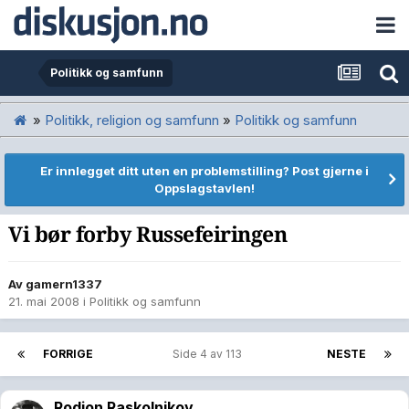
Politikk og samfunn
»
Politikk, religion og samfunn
»
Politikk og samfunn
Er innlegget ditt uten en problemstilling? Post gjerne i
Oppslagstavlen!
Vi bør forby Russefeiringen
Av
gamern1337
21. mai 2008
i
Politikk og samfunn
FORRIGE
Side 4 av 113
NESTE
Rodion Raskolnikov