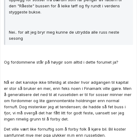
den "Råeste" bussen for å leike tøff og fly rundt i verdens
styggeste bukse.
Nei.. for alt jeg bryr meg kunne de utrydda alle russ neste
sesong
Og fordommene står på høygir som alltid i dette forumet ja?
Nå er det kanskje ikke tilfeldig at steder hvor adgangen til kapital
er stor så bruker en mer, enn feks noen i Finamark ville gjøre. Men
å generalisere det ned til at russetiden er til for sosser minner mer
om fordommer og lite gjennomtenkte holdninger enn normal
fornuft. Dog mistenker jeg at tendensen; de hadde så fet buss i
fjor, vi må overgå det har fått litt for godt feste, uansett ser jeg
ingen rimelig grunn til å forby det.
Det ville vært like fornuftig som å forby folk å kjøre bil. Bil koster
samfunnet mye mer pga ulykker m.m enn russetiden.