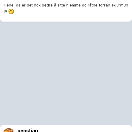
Hehe, da er det nok bedre å sitte hjemme og råtne forran skj3rm3n
ja
genstian