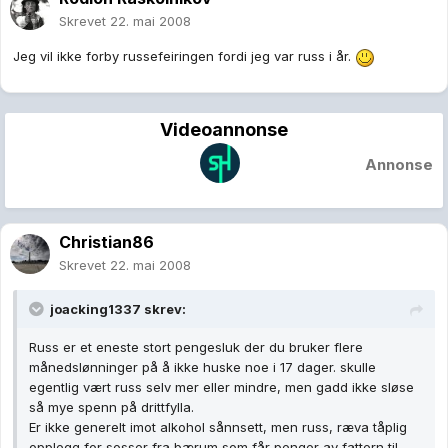
Skrevet
22. mai 2008
Jeg vil ikke forby russefeiringen fordi jeg var russ i år.
Videoannonse
Annonse
Christian86
Skrevet
22. mai 2008
joacking1337 skrev:
Russ er et eneste stort pengesluk der du bruker flere
månedslønninger på å ikke huske noe i 17 dager. skulle
egentlig vært russ selv mer eller mindre, men gadd ikke sløse
så mye spenn på drittfylla.
Er ikke generelt imot alkohol sånnsett, men russ, ræva tåplig
opplegg for sosser fra bærum som får penger av fattern til