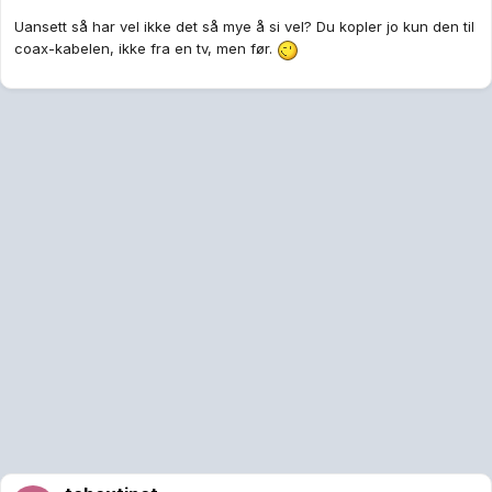
Uansett så har vel ikke det så mye å si vel? Du kopler jo kun den til
coax-kabelen, ikke fra en tv, men før.