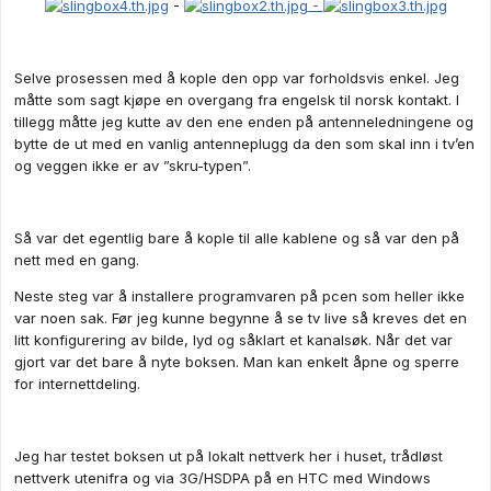
-
-
Selve prosessen med å kople den opp var forholdsvis enkel. Jeg
måtte som sagt kjøpe en overgang fra engelsk til norsk kontakt. I
tillegg måtte jeg kutte av den ene enden på antenneledningene og
bytte de ut med en vanlig antenneplugg da den som skal inn i tv’en
og veggen ikke er av ”skru-typen”.
Så var det egentlig bare å kople til alle kablene og så var den på
nett med en gang.
Neste steg var å installere programvaren på pcen som heller ikke
var noen sak. Før jeg kunne begynne å se tv live så kreves det en
litt konfigurering av bilde, lyd og såklart et kanalsøk. Når det var
gjort var det bare å nyte boksen. Man kan enkelt åpne og sperre
for internettdeling.
Jeg har testet boksen ut på lokalt nettverk her i huset, trådløst
nettverk utenifra og via 3G/HSDPA på en HTC med Windows