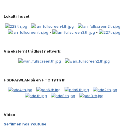
Lokalt i huset:
-
-
-
-
-
Via eksternt trådløst nettverk:
-
HSDPA/WLAN på en HTC TyTn II:
-
-
-
-
-
-
Video
Se filmen hos Youtube