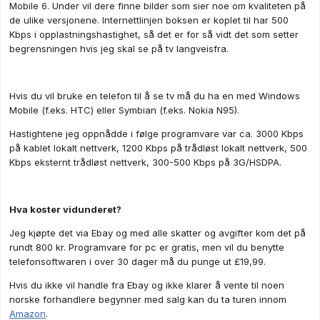
Mobile 6. Under vil dere finne bilder som sier noe om kvaliteten på
de ulike versjonene. Internettlinjen boksen er koplet til har 500
Kbps i opplastningshastighet, så det er for så vidt det som setter
begrensningen hvis jeg skal se på tv langveisfra.
Hvis du vil bruke en telefon til å se tv må du ha en med Windows
Mobile (f.eks. HTC) eller Symbian (f.eks. Nokia N95).
Hastightene jeg oppnådde i følge programvare var ca. 3000 Kbps
på kablet lokalt nettverk, 1200 Kbps på trådløst lokalt nettverk, 500
Kbps eksternt trådløst nettverk, 300-500 Kbps på 3G/HSDPA.
Hva koster vidunderet?
Jeg kjøpte det via Ebay og med alle skatter og avgifter kom det på
rundt 800 kr. Programvare for pc er gratis, men vil du benytte
telefonsoftwaren i over 30 dager må du punge ut £19,99.
Hvis du ikke vil handle fra Ebay og ikke klarer å vente til noen
norske forhandlere begynner med salg kan du ta turen innom
Amazon
.