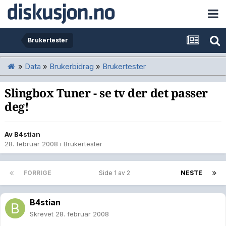
Brukertester
»
Data
»
Brukerbidrag
»
Brukertester
Slingbox Tuner - se tv der det passer
deg!
Av
B4stian
28. februar 2008
i
Brukertester
FORRIGE
Side 1 av 2
NESTE
B4stian
Skrevet
28. februar 2008