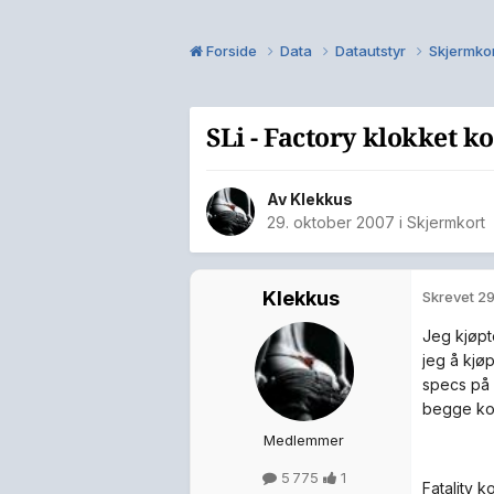
Forside
Data
Datautstyr
Skjermko
SLi - Factory klokket ko
Av
Klekkus
29. oktober 2007
i
Skjermkort
Klekkus
Skrevet
29
Jeg kjøpt
jeg å kjø
specs på 
begge ko
Medlemmer
5 775
1
Fatality k