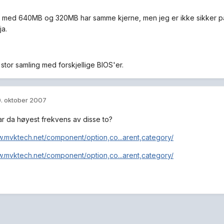
med 640MB og 320MB har samme kjerne, men jeg er ikke sikker p
ja.
stor samling med forskjellige BIOS'er.
. oktober 2007
ar da høyest frekvens av disse to?
w.mvktech.net/component/option,co...arent,category/
w.mvktech.net/component/option,co...arent,category/