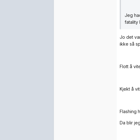
Jeg had
fatality
Jo det va
ikke så sp
Flott å vi
Kjekt å vi
Flashing h
Da blir j