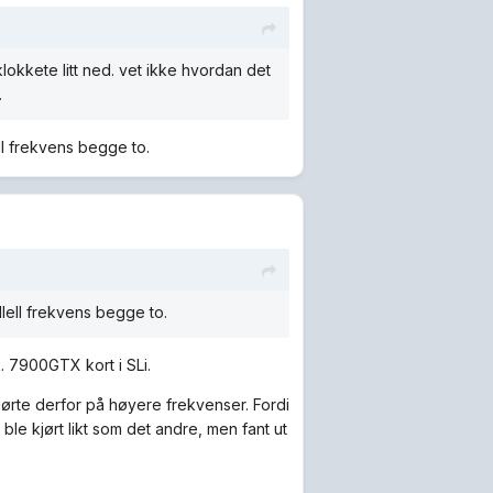
lokkete litt ned. vet ikke hvordan det
.
ell frekvens begge to.
llell frekvens begge to.
k. 7900GTX kort i SLi.
rte derfor på høyere frekvenser. Fordi
ble kjørt likt som det andre, men fant ut