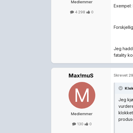
Medlemmer
Exempel: 
4 298
0
Forskjell
Jeg hadde
fatality ko
Max!muS
Skrevet
29
Kle
Jeg kjø
vurdere
klokket
Medlemmer
produs
130
0