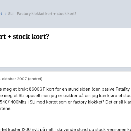
rt
SLi - Factory klokket kort + stock kort?
rt + stock kort?
. oktober 2007
(endret)
e meg et brukt 8600GT kort for en stund siden (den pasive Fatal1t
pe meg et SLi oppsett men jeg er usikker på om jeg kan kjøre et sto
540/1400Mhz i SLi med kortet som er factory klokket? Det er så k
rtene.
ortet koster 1200 nytt på nett i skrivende stund og stock versjonen k