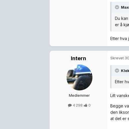
Max
Du kan 
er å kj
Etter hva 
Intern
Skrevet
30
Kle
Etter h
Medlemmer
Litt vansk
4 298
0
Begge var
den liksom
at det er 