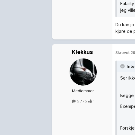
Fatalit
jeg vil
Du kan jo
kjøre de p
Klekkus
Skrevet
29
Inte
Ser ikk
Medlemmer
Begge k
5 775
1
Exempel
Forskje