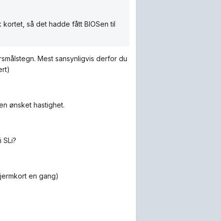
kortet, så det hadde fått BIOSen til
rsmålstegn. Mest sansynligvis derfor du
ert)
l en ønsket hastighet.
i SLi?
skjermkort en gang)