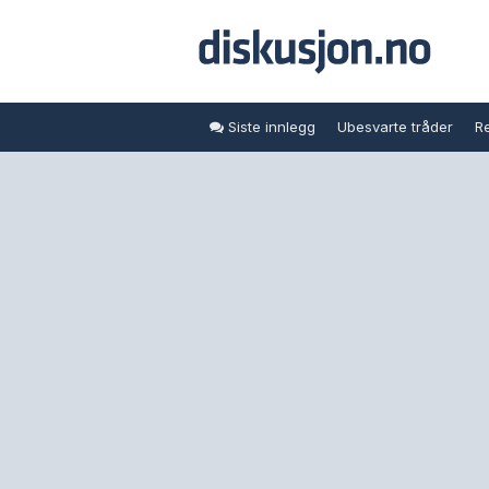
Siste innlegg
Ubesvarte tråder
Re