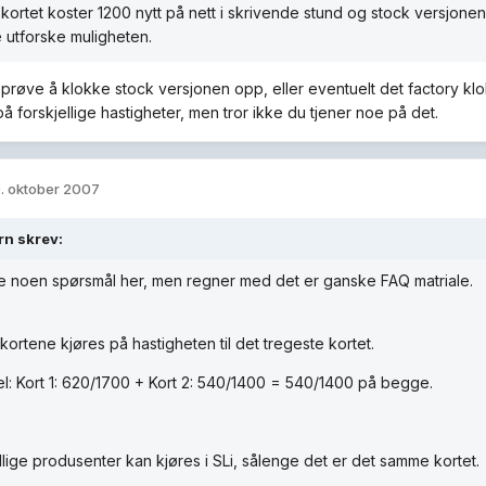
y kortet koster 1200 nytt på nett i skrivende stund og stock versjonen
le utforske muligheten.
 prøve å klokke stock versjonen opp, eller eventuelt det factory klok
å forskjellige hastigheter, men tror ikke du tjener noe på det.
. oktober 2007
rn skrev:
e noen spørsmål her, men regner med det er ganske FAQ matriale.
ortene kjøres på hastigheten til det tregeste kortet.
: Kort 1: 620/1700 + Kort 2: 540/1400 = 540/1400 på begge.
llige produsenter kan kjøres i SLi, sålenge det er det samme kortet.