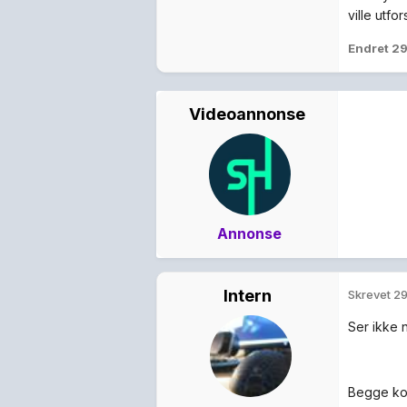
ville utfo
Endret
29
Videoannonse
Annonse
Intern
Skrevet
29
Ser ikke 
Begge kor