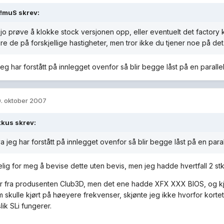
!muS skrev:
jo prøve å klokke stock versjonen opp, eller eventuelt det factory k
øre de på forskjellige hastigheter, men tror ikke du tjener noe på det
jeg har forstått på innlegget ovenfor så blir begge låst på en parall
. oktober 2007
kkus skrev:
va jeg har forstått på innlegget ovenfor så blir begge låst på en para
elig for meg å bevise dette uten bevis, men jeg hadde hvertfall 2 st
 fra produsenten Club3D, men det ene hadde XFX XXX BIOS, og kjø
 skulle kjørt på høeyere frekvenser, skjønte jeg ikke hvorfor kortet 
slik SLi fungerer.