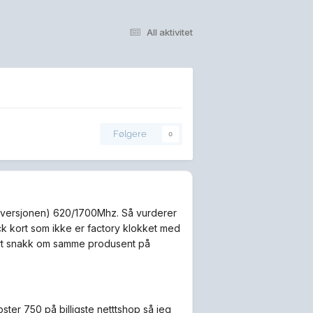
All aktivitet
Følgere
0
y versjonen) 620/1700Mhz. Så vurderer
ck kort som ikke er factory klokket med
lart snakk om samme produsent på
oster 750 på billigste netttshop så jeg