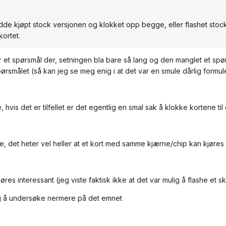
de kjøpt stock versjonen og klokket opp begge, eller flashet stock 
 kortet.
r et spørsmål der, setningen bla bare så lang og den manglet et spø
ørsmålet (så kan jeg se meg enig i at det var en smule dårlig formul
te, hvis det er tilfellet er det egentlig en smal sak å klokke kortene ti
te, det heter vel heller at et kort med samme kjærne/chip kan kjøres 
øres interessant (jeg viste faktisk ikke at det var mulig å flashe et 
eg å undersøke nermere på det emnet