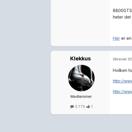
8800GTS 
heter det 
Her
er en 
Klekkus
Skrevet
30
Hvilken h
http://ww
http://ww
Medlemmer
5 775
1