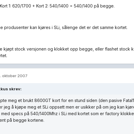
Kort 1: 620/1700 + Kort 2: 540/1400 = 540/1400 på begge.
ige produsenter kan kjøres i SLi, sålenge det er det samme kortet.
 kjøpt stock versjonen og klokket opp begge, eller flashet stock kor
rtet.
. oktober 2007
kkus skrev:
pte meg et brukt 8600GT kort for en stund siden (den pasive Fatal
r jeg å kjøpe meg et SLi oppsett men er usikker på om jeg kan kjøre
 med specs på 540/1400Mhz i SLi med kortet som er factory klokket
ent på begge kortene.