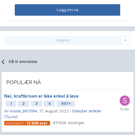
Logg inn nå
Følgere
0
Gå til emneliste
POPULÆR NÅ
Nei, kraftkrisen er ikke enkel å løse
1
2
3
4
647
Av
inside_997084
,
17. august 2022
i
Diskuter artikler
(Tu.no)
611 926
visninger
12 938
svar