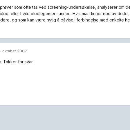
nprøver som ofte tas ved screening-undersøkelse, analyserer om det
 blod, eller hvite blodlegemer i urinen. Hvis man finner noe av det
idere, og som kan være nytig å påvise i forbindelse med enkelte hel
. oktober 2007
. Takker for svar.