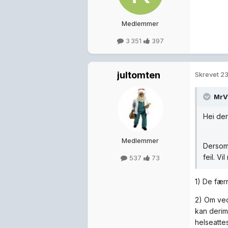
Medlemmer
3 351
397
jultomten
Skrevet
23
MrVi
Hei der
Medlemmer
Dersom 
feil. V
537
73
1) De fær
2) Om ved
kan derim
helseattes