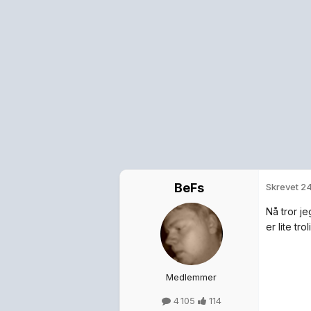
BeFs
Skrevet
24
Nå tror je
er lite tro
Medlemmer
4 105
114