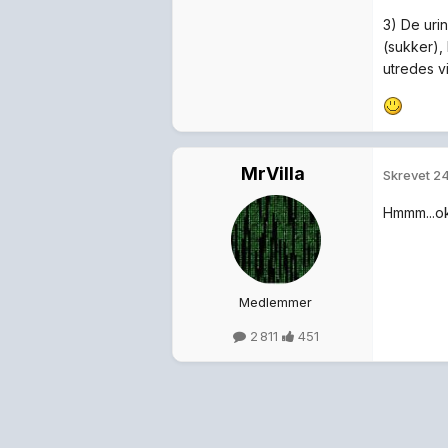
3) De uri
(sukker),
utredes v
MrVilla
Skrevet
24
Hmmm...ok
Medlemmer
2 811
451