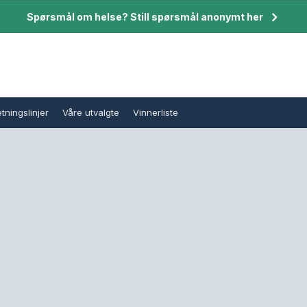
Spørsmål om helse? Still spørsmål anonymt her
tningslinjer
Våre utvalgte
Vinnerliste