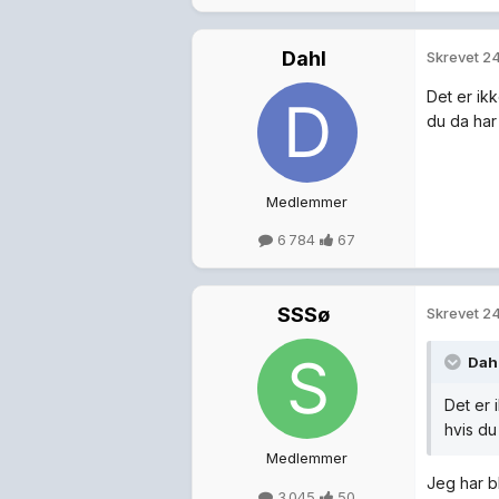
Dahl
Skrevet
24
Det er ikk
du da har i
Medlemmer
6 784
67
SSSø
Skrevet
24
Dahl
Det er 
hvis du 
Medlemmer
Jeg har bl
3 045
50