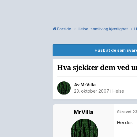
Forside
Helse, samliv og kjærlighet
H
Husk at de som svare
Hva sjekker dem ved u
Av
MrVilla
23. oktober 2007
i
Helse
MrVilla
Skrevet
23
Hei der.