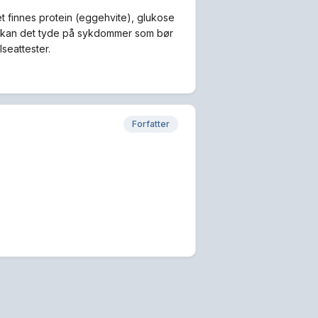
 finnes protein (eggehvite), glukose
te, kan det tyde på sykdommer som bør
seattester.
Forfatter