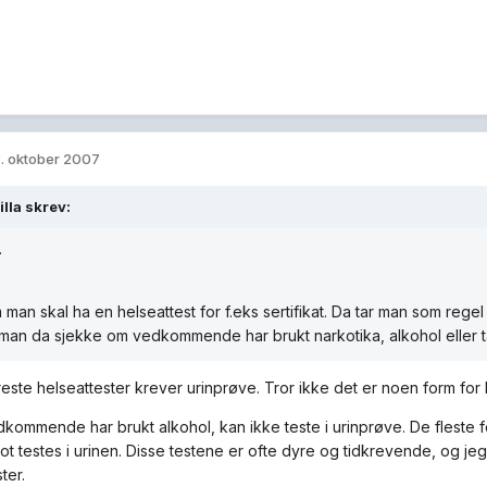
. oktober 2007
lla skrev:
.
man skal ha en helseattest for f.eks sertifikat. Da tar man som regel
il man da sjekke om vedkommende har brukt narkotika, alkohol eller t
reste helseattester krever urinprøve. Tror ikke det er noen form for 
kommende har brukt alkohol, kan ikke teste i urinprøve. De fleste f
ot testes i urinen. Disse testene er ofte dyre og tidkrevende, og je
ter.