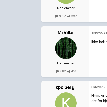
Medlemmer
3 351
397
MrVilla
Skrevet
23
Ikke helt s
Medlemmer
2 811
451
kpolberg
Skrevet
23
Hmm, er de
det for k