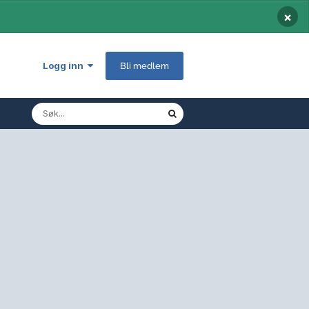
×
Logg inn
Bli medlem