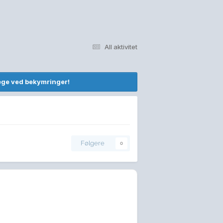
All aktivitet
lege ved bekymringer!
Følgere
0