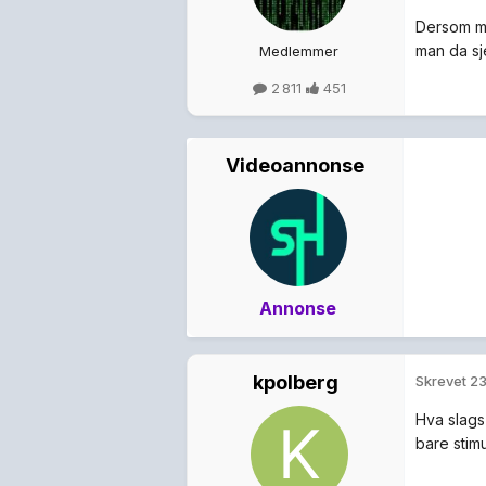
Dersom man
man da sj
Medlemmer
2 811
451
Videoannonse
Annonse
kpolberg
Skrevet
23
Hva slags
bare stimu