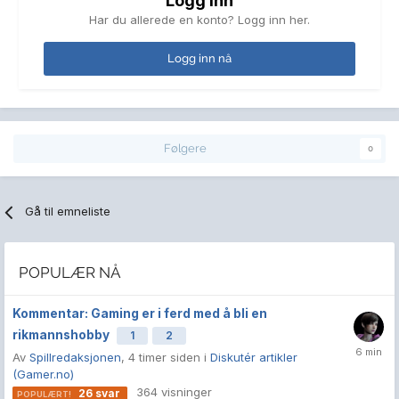
Logg inn
Har du allerede en konto? Logg inn her.
Logg inn nå
Følgere
0
Gå til emneliste
POPULÆR NÅ
Kommentar: Gaming er i ferd med å bli en
rikmannshobby
1
2
Av
Spillredaksjonen
,
4 timer siden
i
Diskutér artikler
(Gamer.no)
364
visninger
26
svar