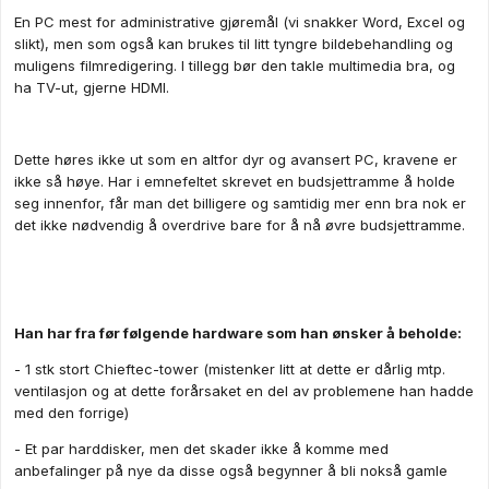
En PC mest for administrative gjøremål (vi snakker Word, Excel og
slikt), men som også kan brukes til litt tyngre bildebehandling og
muligens filmredigering. I tillegg bør den takle multimedia bra, og
ha TV-ut, gjerne HDMI.
Dette høres ikke ut som en altfor dyr og avansert PC, kravene er
ikke så høye. Har i emnefeltet skrevet en budsjettramme å holde
seg innenfor, får man det billigere og samtidig mer enn bra nok er
det ikke nødvendig å overdrive bare for å nå øvre budsjettramme.
Han har fra før følgende hardware som han ønsker å beholde:
- 1 stk stort Chieftec-tower (mistenker litt at dette er dårlig mtp.
ventilasjon og at dette forårsaket en del av problemene han hadde
med den forrige)
- Et par harddisker, men det skader ikke å komme med
anbefalinger på nye da disse også begynner å bli nokså gamle