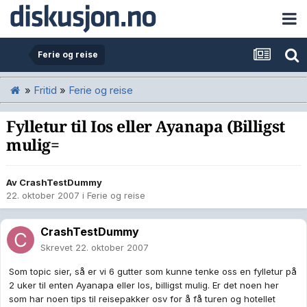
Ferie og reise
»
Fritid
»
Ferie og reise
Fylletur til Ios eller Ayanapa (Billigst
mulig=
Av
CrashTestDummy
22. oktober 2007
i
Ferie og reise
CrashTestDummy
Skrevet
22. oktober 2007
Som topic sier, så er vi 6 gutter som kunne tenke oss en fylletur på
2 uker til enten Ayanapa eller Ios, billigst mulig. Er det noen her
som har noen tips til reisepakker osv for å få turen og hotellet