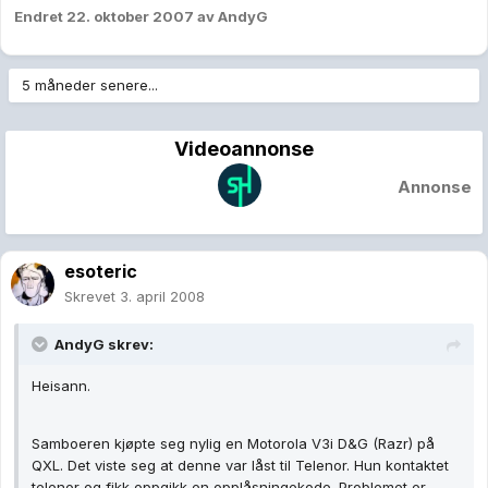
Endret
22. oktober 2007
av AndyG
5 måneder senere...
Videoannonse
Annonse
esoteric
Skrevet
3. april 2008
AndyG skrev:
Heisann.
Samboeren kjøpte seg nylig en Motorola V3i D&G (Razr) på
QXL. Det viste seg at denne var låst til Telenor. Hun kontaktet
telenor og fikk oppgikk en opplåsningekode. Problemet er