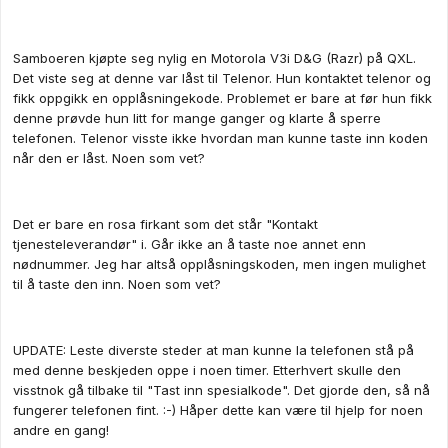
Samboeren kjøpte seg nylig en Motorola V3i D&G (Razr) på QXL.
Det viste seg at denne var låst til Telenor. Hun kontaktet telenor og
fikk oppgikk en opplåsningekode. Problemet er bare at før hun fikk
denne prøvde hun litt for mange ganger og klarte å sperre
telefonen. Telenor visste ikke hvordan man kunne taste inn koden
når den er låst. Noen som vet?
Det er bare en rosa firkant som det står "Kontakt
tjenesteleverandør" i. Går ikke an å taste noe annet enn
nødnummer. Jeg har altså opplåsningskoden, men ingen mulighet
til å taste den inn. Noen som vet?
UPDATE: Leste diverste steder at man kunne la telefonen stå på
med denne beskjeden oppe i noen timer. Etterhvert skulle den
visstnok gå tilbake til "Tast inn spesialkode". Det gjorde den, så nå
fungerer telefonen fint. :-) Håper dette kan være til hjelp for noen
andre en gang!