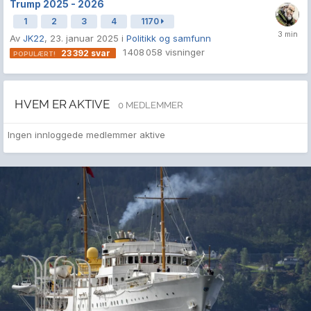
Trump 2025 - 2026
1
2
3
4
1170
Av
JK22
,
23. januar 2025
i
Politikk og samfunn
1 408 058
visninger
23 392
svar
HVEM ER AKTIVE
0 MEDLEMMER
Ingen innloggede medlemmer aktive