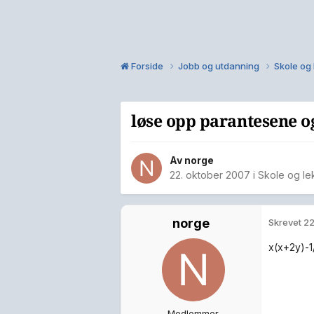
Forside
Jobb og utdanning
Skole og
løse opp parantesene 
Av
norge
22. oktober 2007
i
Skole og le
norge
Skrevet
22
x(x+2y)-1
Medlemmer