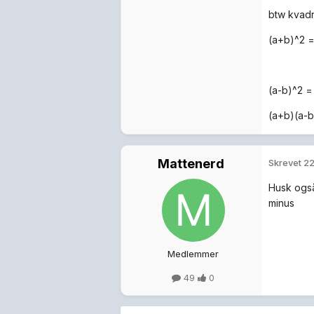
btw kvadr
(a+b)^2 
(a-b)^2 
(a+b)(a-
Mattenerd
Skrevet
22
Husk også 
minus
Medlemmer
49
0