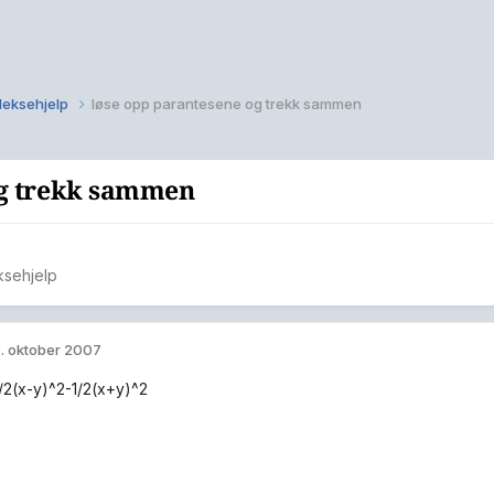
 leksehjelp
løse opp parantesene og trekk sammen
og trekk sammen
ksehjelp
. oktober 2007
/2(x-y)^2-1/2(x+y)^2