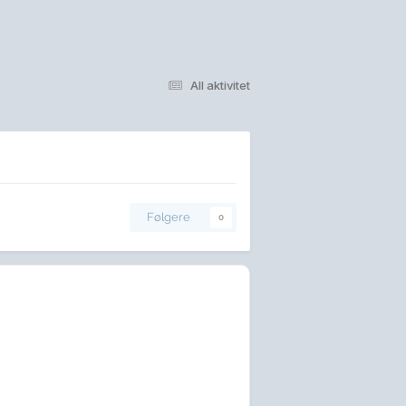
All aktivitet
Følgere
0