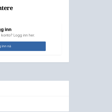
ntere
g inn
 konto? Logg inn her.
 inn nå