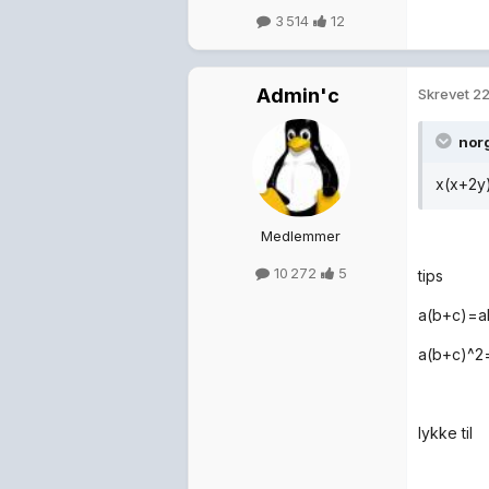
3 514
12
Admin'c
Skrevet
22
nor
x(x+2y)
Medlemmer
10 272
5
tips
a(b+c)=a
a(b+c)^2
lykke til