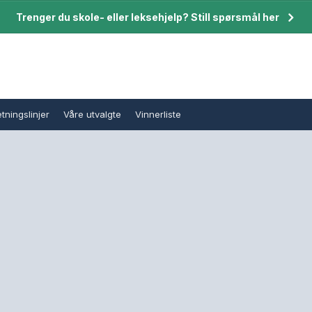
Trenger du skole- eller leksehjelp? Still spørsmål her
tningslinjer
Våre utvalgte
Vinnerliste