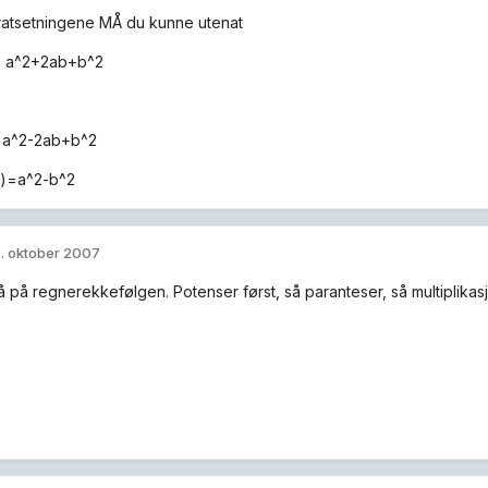
atsetningene MÅ du kunne utenat
= a^2+2ab+b^2
= a^2-2ab+b^2
b)=a^2-b^2
. oktober 2007
på regnerekkefølgen. Potenser først, så paranteser, så multiplikasjon