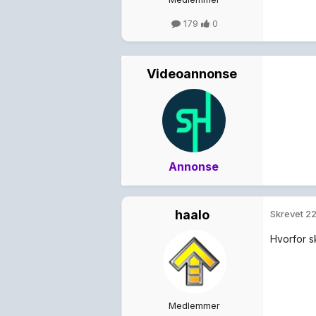
179
0
Videoannonse
Annonse
haalo
Skrevet
22
Hvorfor s
Medlemmer