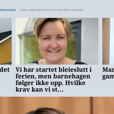
 leksehjelp
løse opp parantesene og trekk sammen