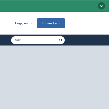
×
Logg inn
Bli medlem