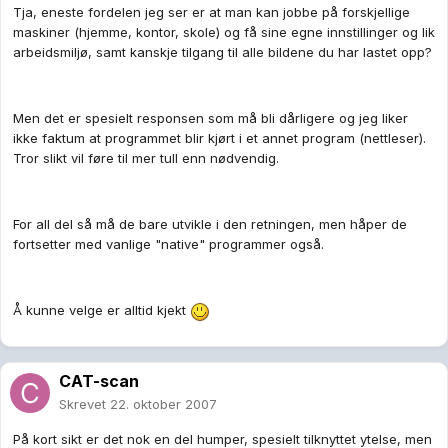
Tja, eneste fordelen jeg ser er at man kan jobbe på forskjellige
maskiner (hjemme, kontor, skole) og få sine egne innstillinger og lik
arbeidsmiljø, samt kanskje tilgang til alle bildene du har lastet opp?
Men det er spesielt responsen som må bli dårligere og jeg liker
ikke faktum at programmet blir kjørt i et annet program (nettleser).
Tror slikt vil føre til mer tull enn nødvendig.
For all del så må de bare utvikle i den retningen, men håper de
fortsetter med vanlige "native" programmer også.
Å kunne velge er alltid kjekt
CAT-scan
Skrevet
22. oktober 2007
På kort sikt er det nok en del humper, spesielt tilknyttet ytelse, men