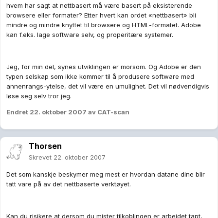
hvem har sagt at nettbasert må være basert på eksisterende
browsere eller formater? Etter hvert kan ordet «nettbasert» bli
mindre og mindre knyttet til browsere og HTML-formatet. Adobe
kan f.eks. lage software selv, og properitære systemer.
Jeg, for min del, synes utviklingen er morsom. Og Adobe er den
typen selskap som ikke kommer til å produsere software med
annenrangs-ytelse, det vil være en umulighet. Det vil nødvendigvis
løse seg selv tror jeg.
Endret
22. oktober 2007
av CAT-scan
Thorsen
Skrevet
22. oktober 2007
Det som kanskje beskymer meg mest er hvordan datane dine blir
tatt vare på av det nettbaserte verktøyet.
Kan du risikere at dersom du mister tilkoblingen er arbeidet tapt,