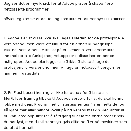
Jeg ser det er mye kritikk for at Adobe prøver å skape flere
nettbaserte programmer,
såvidt jeg kan se er det to ting som ikke er tatt hensyn til i kritikken.
1. Adobe sier at disse ikke skal lages i steden for de profesjonelle
versjonene, men være ett tilbud for en annen kundegruppe.
Akkurat som vi ser lite kritikk på at Elements-versjonene ikke
inneholder alle funksjoner, nettopp fordi disse har en annen
målgruppe. Adobe planlegger altså ikke å slutte å lage de
profesjonelle versjonene, men vil lage en nettbasert versjon for
mannen i gata/data.
2. En Flashbasert løsning vil ikke ha behov for å laste alle
filer/bilder fram og tilbake til Adobes servere for at du skal kunne
jobbe med dem. Programmet vil startes/hentes fra en nettside, og
så kjøre mer eller mindre lokalt på brukerens maskin. Jeg antar at
du kan laste opp filer for å få tilgang til dem fra andre steder hvis
du har lyst, men du vil sannsynligvis alltid ha filer på maskinen som
du alltid har hatt.