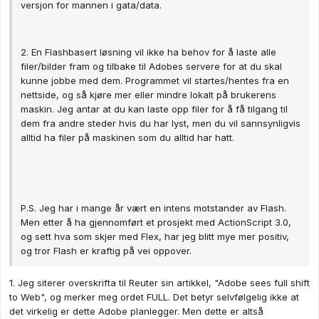
versjon for mannen i gata/data.
2. En Flashbasert løsning vil ikke ha behov for å laste alle
filer/bilder fram og tilbake til Adobes servere for at du skal
kunne jobbe med dem. Programmet vil startes/hentes fra en
nettside, og så kjøre mer eller mindre lokalt på brukerens
maskin. Jeg antar at du kan laste opp filer for å få tilgang til
dem fra andre steder hvis du har lyst, men du vil sannsynligvis
alltid ha filer på maskinen som du alltid har hatt.
P.S. Jeg har i mange år vært en intens motstander av Flash.
Men etter å ha gjennomført et prosjekt med ActionScript 3.0,
og sett hva som skjer med Flex, har jeg blitt mye mer positiv,
og tror Flash er kraftig på vei oppover.
1. Jeg siterer overskrifta til Reuter sin artikkel, "Adobe sees full shift
to Web", og merker meg ordet FULL. Det betyr selvfølgelig ikke at
det virkelig er dette Adobe planlegger. Men dette er altså