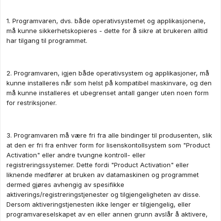
1. Programvaren, dvs. både operativsystemet og applikasjonene,
må kunne sikkerhetskopieres - dette for å sikre at brukeren alltid
har tilgang til programmet.
2. Programvaren, igjen både operativsystem og applikasjoner, må
kunne installeres når som helst på kompatibel maskinvare, og den
må kunne installeres et ubegrenset antall ganger uten noen form
for restriksjoner.
3. Programvaren må være fri fra alle bindinger til produsenten, slik
at den er fri fra enhver form for lisenskontollsystem som "Product
Activation" eller andre tvungne kontroll- eller
registreringssystemer. Dette fordi "Product Activation" eller
liknende medfører at bruken av datamaskinen og programmet
dermed gjøres avhengig av spesifikke
aktiverings/registreringstjenester og tilgjengeligheten av disse.
Dersom aktiveringstjenesten ikke lenger er tilgjengelig, eller
programvareselskapet av en eller annen grunn avslår å aktivere,