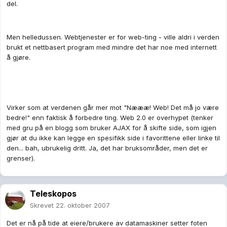
del.
Men helledussen. Webtjenester er for web-ting - ville aldri i verden
brukt et nettbasert program med mindre det har noe med internett
å gjøre.
Virker som at verdenen går mer mot "Næææ! Web! Det må jo være
bedre!" enn faktisk å forbedre ting. Web 2.0 er overhypet (tenker
med gru på en blogg som bruker AJAX for å skifte side, som igjen
gjør at du ikke kan legge en spesifikk side i favorittene eller linke til
den... bah, ubrukelig dritt. Ja, det har bruksområder, men det er
grenser).
Teleskopos
Skrevet
22. oktober 2007
Det er nå på tide at eiere/brukere av datamaskiner setter foten