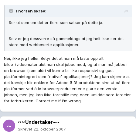
Thorsen skrev:
Ser ut som om det er flere som satser på dette ja.
Selv er jeg dessverre så gammeldags at jeg helt ikke ser det
store med webbaserte applikasjoner.
Nei, ikke jeg heller. Betyr det at man må laste opp alt
bilde-/videomaterialet man skal jobbe med, og at man må jobbe i
en browser (som aldri vil kunne bli like responsivt og godt
plattformintegrert som "native" applikasjoner)? Jeg kan skjønne at
det kanskje blir enklere for Adobe å få produktene sine ut på flere
plattformer ved å la browserprodusentene gjøre den verste
jobben, men jeg kan ikke forestille meg noen umiddelbare fordeler
for forbrukeren. Correct me if I'm wrong.
~~Undertaker~~
Skrevet
22. oktober 2007