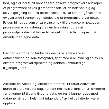
ned, og sier nei til alt nonsens fra enkelte programvareselskaper.
At programvare søkes gjort nettbasert, er en helt naturlig og
selvfølgelig ting sett fra deres synspunkt. Da kan de gå vekk fra
evigvarende lisenser, og i stedet leie ut programvare via nettet.
Følgen blir at de som er tankeløse nok til å akseptere nettbasert
programvare blir avhengig av en leieavtale, og av at
programtjenesten faktisk er tilgjengelig, for å få mulighet tii å
arbeide med egne data.
Her bør vi stoppe og tenke oss om. Er vi, som eiere av
datamaskiner, og som fotografer, tjent med å bli avhengige av en
ekstern programvaretjeneste og dennes kontinuerlige
tilgjengelighet?
Allerede da Adobe og Microsoft innførte "Product Activation"
burde alle brukere ha sagt kontant nei. Hvis vi ønsker full sikkerhet
for å kunne få tilgang til egne data, og for å kunne jobbe med
dataene når som helst, må følgende ufravikelige kriterier være
oppfylte: