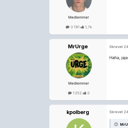
Medlemmer
3 781
1,7k
MrUrge
Skrevet
24
Haha, jaj
Medlemmer
1 252
0
kpolberg
Skrevet
24
MrU