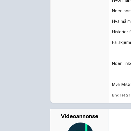
Hvor man
Noen som 
Hva må m
Historier
Fallskjer
Noen linke
Mvh MrU
Endret
21
Videoannonse