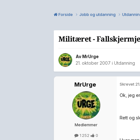
Forside
Jobb og utdanning
Utdanni
Militæret - Fallskjermj
Av
MrUrge
21. oktober 2007
i
Utdanning
MrUrge
Skrevet
21
Ok, jeg e
Rett og sl
Medlemmer
1 252
0