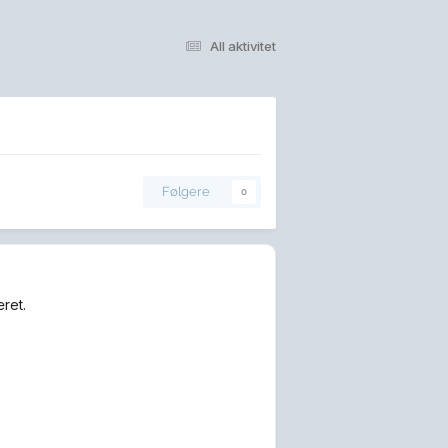
All aktivitet
Følgere
0
ret.