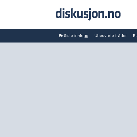
Siste innlegg
Ubesvarte tråder
Re