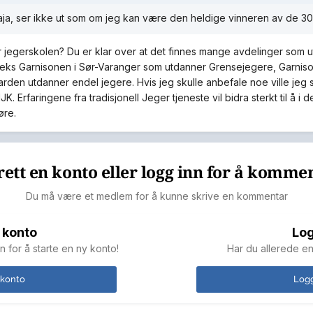
aja, ser ikke ut som om jeg kan være den heldige vinneren av de 30
r jegerskolen? Du er klar over at det finnes mange avdelinger som u
.eks Garnisonen i Sør-Varanger som utdanner Grensejegere, Garniso
arden utdanner endel jegere. Hvis jeg skulle anbefale noe ville jeg 
MJK. Erfaringene fra tradisjonell Jeger tjeneste vil bidra sterkt til å i 
øre.
ett en konto eller logg inn for å komme
Du må være et medlem for å kunne skrive en kommentar
 konto
Log
n for å starte en ny konto!
Har du allerede en
 konto
Logg