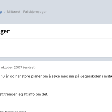
ng
Militæret - Fallskjermjeger
eger
. oktober 2007
(endret)
r 16 år og har store planer om å søke meg inn på Jegerskolen i militæ
ett trenger jeg litt info om det.