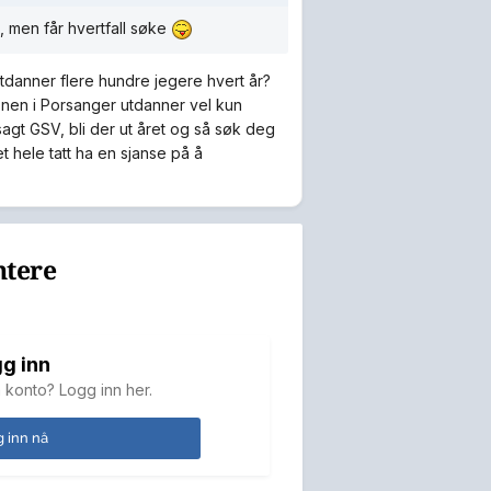
, men får hvertfall søke
tdanner flere hundre jegere hvert år?
nen i Porsanger utdanner vel kun
sagt GSV, bli der ut året og så søk deg
det hele tatt ha en sjanse på å
ntere
g inn
 konto? Logg inn her.
 inn nå