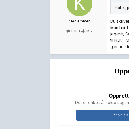
Haha, j
Medlemmer
Du skrive
Man har f
3 351
397
jegere, G
til HJK / 
gjennomf
Oppr
Opprett
Det er enkelt å melde seg in
Start en