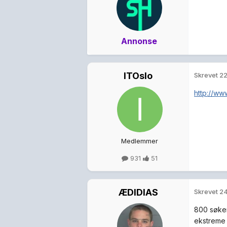
Annonse
ITOslo
Skrevet
22
http://www
Medlemmer
931
51
ÆDIDIAS
Skrevet
24
800 søker
ekstreme 