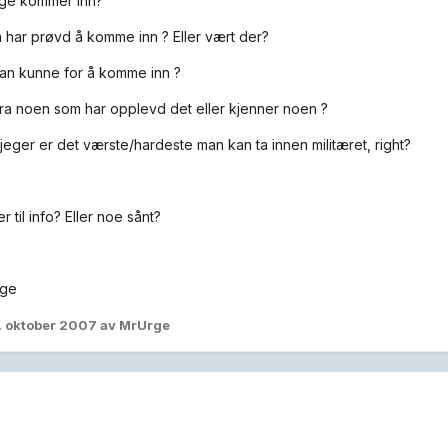
ge kommer inn?
har prøvd å komme inn ? Eller vært der?
an kunne for å komme inn ?
 fra noen som har opplevd det eller kjenner noen ?
mjeger er det værste/hardeste man kan ta innen militæret, right?
r til info? Eller noe sånt?
rge
. oktober 2007
av MrUrge