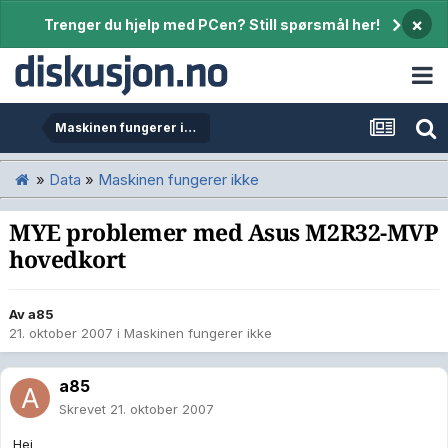
×
Trenger du hjelp med PCen? Still spørsmål her!
Maskinen fungerer ikke
»
Data
»
Maskinen fungerer ikke
MYE problemer med Asus M2R32-MVP
hovedkort
Av
a85
21. oktober 2007
i
Maskinen fungerer ikke
a85
Skrevet
21. oktober 2007
Hei