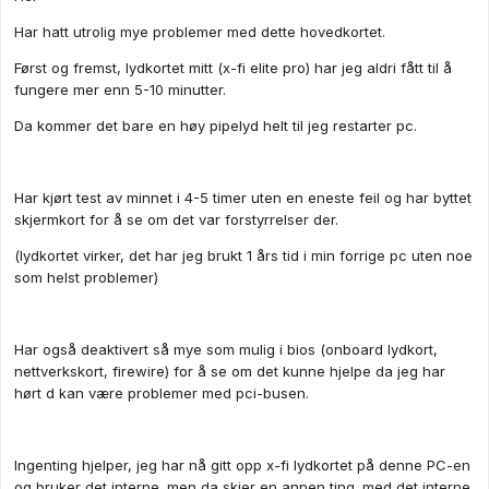
Har hatt utrolig mye problemer med dette hovedkortet.
Først og fremst, lydkortet mitt (x-fi elite pro) har jeg aldri fått til å
fungere mer enn 5-10 minutter.
Da kommer det bare en høy pipelyd helt til jeg restarter pc.
Har kjørt test av minnet i 4-5 timer uten en eneste feil og har byttet
skjermkort for å se om det var forstyrrelser der.
(lydkortet virker, det har jeg brukt 1 års tid i min forrige pc uten noe
som helst problemer)
Har også deaktivert så mye som mulig i bios (onboard lydkort,
nettverkskort, firewire) for å se om det kunne hjelpe da jeg har
hørt d kan være problemer med pci-busen.
Ingenting hjelper, jeg har nå gitt opp x-fi lydkortet på denne PC-en
og bruker det interne. men da skjer en annen ting. med det interne