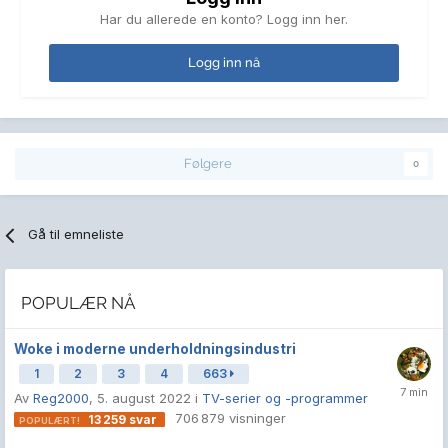
Har du allerede en konto? Logg inn her.
Logg inn nå
Følgere
0
Gå til emneliste
POPULÆR NÅ
Woke i moderne underholdningsindustri
1
2
3
4
663
Av
Reg2000
,
5. august 2022
i
TV-serier og -programmer
706 879
visninger
13 259
svar