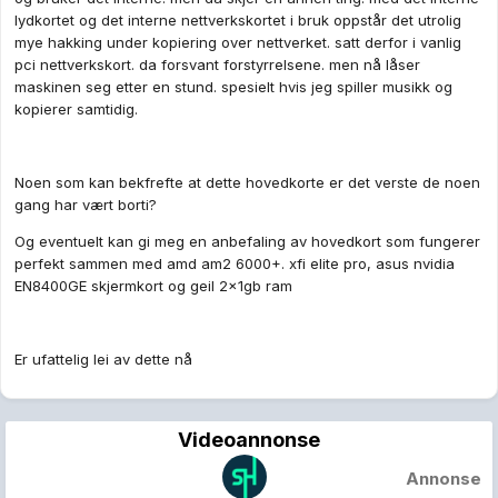
lydkortet og det interne nettverkskortet i bruk oppstår det utrolig
mye hakking under kopiering over nettverket. satt derfor i vanlig
pci nettverkskort. da forsvant forstyrrelsene. men nå låser
maskinen seg etter en stund. spesielt hvis jeg spiller musikk og
kopierer samtidig.
Noen som kan bekfrefte at dette hovedkorte er det verste de noen
gang har vært borti?
Og eventuelt kan gi meg en anbefaling av hovedkort som fungerer
perfekt sammen med amd am2 6000+. xfi elite pro, asus nvidia
EN8400GE skjermkort og geil 2x1gb ram
Er ufattelig lei av dette nå
Videoannonse
Annonse