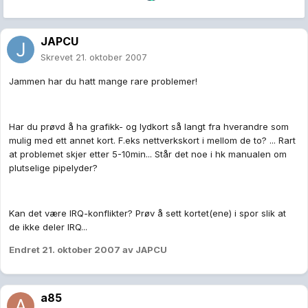
JAPCU
Skrevet
21. oktober 2007
Jammen har du hatt mange rare problemer!
Har du prøvd å ha grafikk- og lydkort så langt fra hverandre som
mulig med ett annet kort. F.eks nettverkskort i mellom de to? ... Rart
at problemet skjer etter 5-10min... Står det noe i hk manualen om
plutselige pipelyder?
Kan det være IRQ-konflikter? Prøv å sett kortet(ene) i spor slik at
de ikke deler IRQ...
Endret
21. oktober 2007
av JAPCU
a85