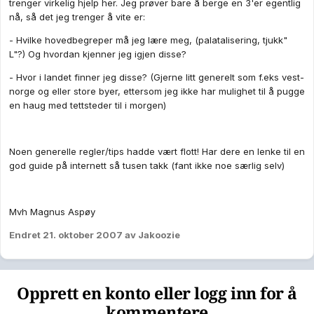
trenger virkelig hjelp her. Jeg prøver bare å berge en 3'er egentlig
nå, så det jeg trenger å vite er:
- Hvilke hovedbegreper må jeg lære meg, (palatalisering, tjukk"
L"?) Og hvordan kjenner jeg igjen disse?
- Hvor i landet finner jeg disse? (Gjerne litt generelt som f.eks vest-
norge og eller store byer, ettersom jeg ikke har mulighet til å pugge
en haug med tettsteder til i morgen)
Noen generelle regler/tips hadde vært flott! Har dere en lenke til en
god guide på internett så tusen takk (fant ikke noe særlig selv)
Mvh Magnus Aspøy
Endret
21. oktober 2007
av Jakoozie
Opprett en konto eller logg inn for å
kommentere