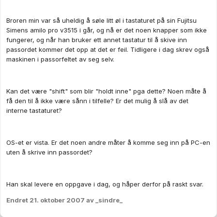
Broren min var så uheldig å søle litt øl i tastaturet på sin Fujitsu
Simens amilo pro v3515 i går, og nå er det noen knapper som ikke
fungerer, og når han bruker ett annet tastatur til å skive inn
passordet kommer det opp at det er feil. Tidligere i dag skrev også
maskinen i passorfeltet av seg selv.
Kan det være "shift" som blir "holdt inne" pga dette? Noen måte å
få den til å ikke være sånn i tilfelle? Er det mulig å slå av det
interne tastaturet?
OS-et er vista. Er det noen andre måter å komme seg inn på PC-en
uten å skrive inn passordet?
Han skal levere en oppgave i dag, og håper derfor på raskt svar.
Endret
21. oktober 2007
av _sindre_