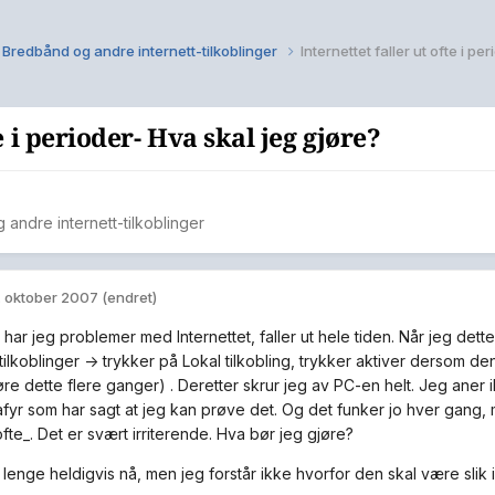
Bredbånd og andre internett-tilkoblinger
Internettet faller ut ofte i pe
e i perioder- Hva skal jeg gjøre?
andre internett-tilkoblinger
. oktober 2007
(endret)
 har jeg problemer med Internettet, faller ut hele tiden. Når jeg dette
ilkoblinger -> trykker på Lokal tilkobling, trykker aktiver dersom de
øre dette flere ganger) . Deretter skrur jeg av PC-en helt. Jeg aner 
afyr som har sagt at jeg kan prøve det. Og det funker jo hver gang,
fte_. Det er svært irriterende. Hva bør jeg gjøre?
 lenge heldigvis nå, men jeg forstår ikke hvorfor den skal være slik i p