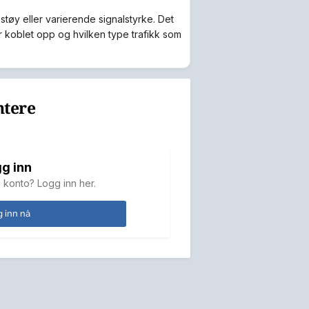
 støy eller varierende signalstyrke. Det
r koblet opp og hvilken type trafikk som
ntere
g inn
 konto? Logg inn her.
 inn nå