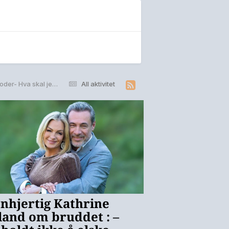
Internettet faller ut ofte i perioder- Hva skal jeg gjøre?
All aktivitet