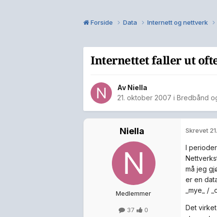
Forside
Data
Internett og nettverk
Internettet faller ut oft
Av
Niella
21. oktober 2007
i
Bredbånd og 
Niella
Skrevet
21
I perioder
Nettverkst
må jeg gj
er en dat
_mye_ / _o
Medlemmer
Det virket
37
0