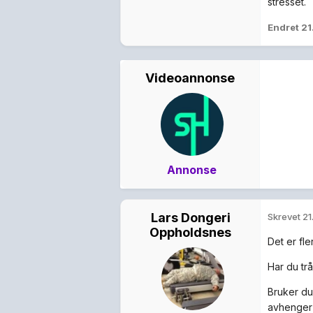
stresset.
Endret
21
Videoannonse
Annonse
Lars Dongeri
Skrevet
21
Oppholdsnes
Det er fle
Har du tr
Bruker du 
avhenger 