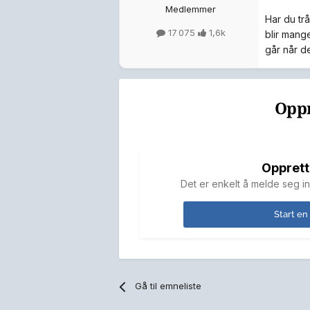
Medlemmer
Har du trå
17 075
1,6k
blir mang
går når det
Oppr
Opprett
Det er enkelt å melde seg in
Start en
Gå til emneliste