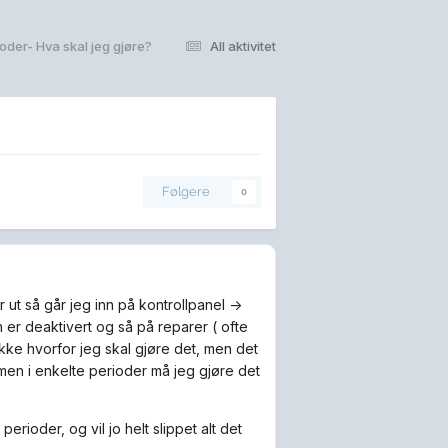
rioder- Hva skal jeg gjøre?
All aktivitet
Følgere
0
r ut så går jeg inn på kontrollpanel ->
n er deaktivert og så på reparer ( ofte
ikke hvorfor jeg skal gjøre det, men det
 men i enkelte perioder må jeg gjøre det
erioder, og vil jo helt slippet alt det