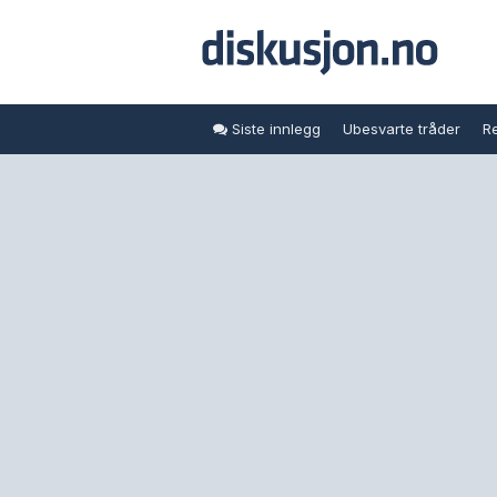
Siste innlegg
Ubesvarte tråder
Re