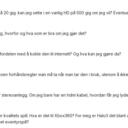
på 20 gig. kan jeg sette i en vanlig HD på 500 gig om jeg vil? Eventu
g, hvorfor og hva som er bra om jeg gjør det?
 fordelen med å koble den til internett? Og hva kan jeg gjøre da?
 noen forhåndsregler man må ta når man tar den i bruk, utenom å ik
r stereoanlegg. Om jeg bare har en hdmi kabel, hvordan får jeg lyde
er kvalitets spill. Hva er det til Xbox360? For meg er Halo3 det blan
g et eventyrspill?