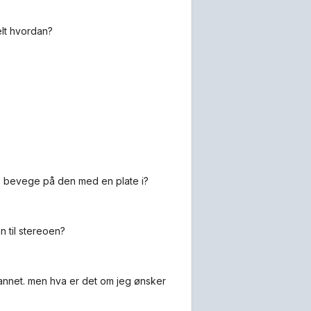
elt hvordan?
ke bevege på den med en plate i?
n til stereoen?
t annet. men hva er det om jeg ønsker