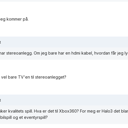
jeg kommer på.
t
har stereoanlegg. Om jeg bare har en hdmi kabel, hvordan får jeg ly
 vel bare TV'en til stereoanlegget?
t
liker kvalitets spill. Hva er det til Xbox360? For meg er Halo3 det bl
bilspill og et eventyrspill?