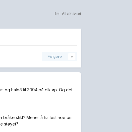
All aktivitet
Følgere
0
 og halo3 til 3094 på elkjøp. Og det
 bråke slikt? Mener å ha lest noe om
ke støyet?