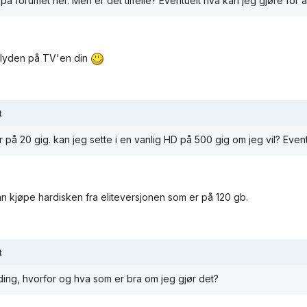
på forumet her. Men er det tilfelle? Eventuelt hva kan jeg gjøre for 
 lyden på TV'en din
t
r på 20 gig. kan jeg sette i en vanlig HD på 500 gig om jeg vil? Eve
an kjøpe hardisken fra eliteversjonen som er på 120 gb.
t
ing, hvorfor og hva som er bra om jeg gjør det?