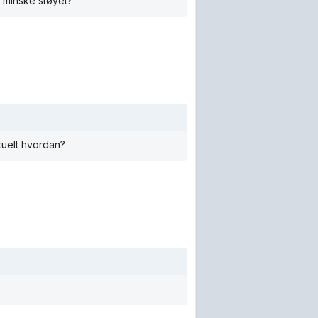
å minske støyet?
ntuelt hvordan?