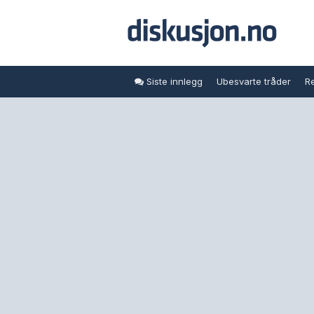
Siste innlegg
Ubesvarte tråder
Re