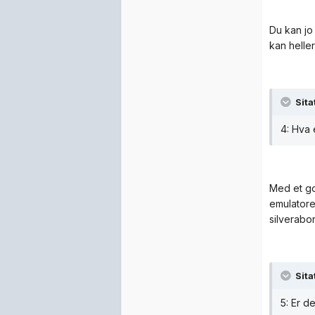
Du kan jo
kan heller
Sita
4: Hva 
Med et go
emulatore
silverabon
Sita
5: Er d