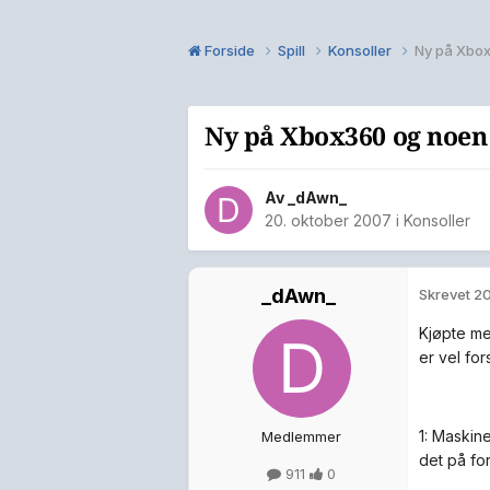
Forside
Spill
Konsoller
Ny på Xbox
Ny på Xbox360 og noen
Av
_dAwn_
20. oktober 2007
i
Konsoller
_dAwn_
Skrevet
20
Kjøpte me
er vel for
1: Maskin
Medlemmer
det på for
911
0