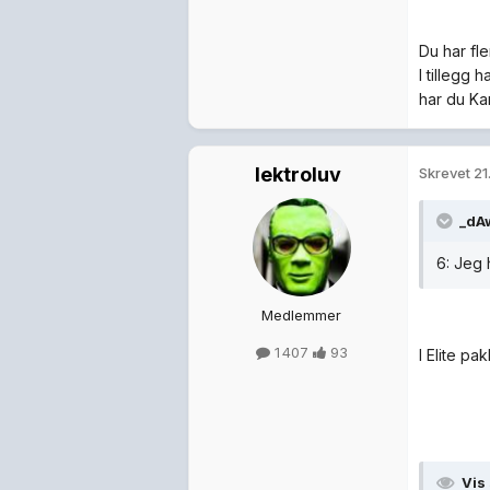
Du har fle
I tillegg
har du Ka
lektroluv
Skrevet
21
_dA
6: Jeg 
Medlemmer
1 407
93
I Elite pa
Vis