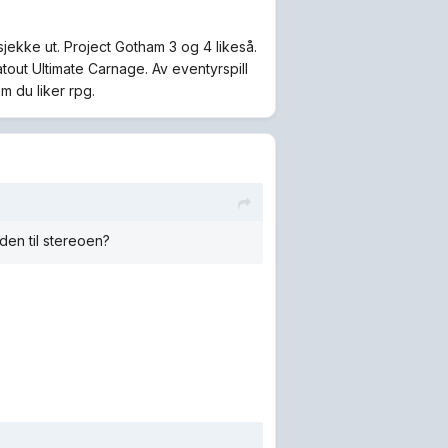
å sjekke ut. Project Gotham 3 og 4 likeså.
atout Ultimate Carnage. Av eventyrspill
 du liker rpg.
den til stereoen?