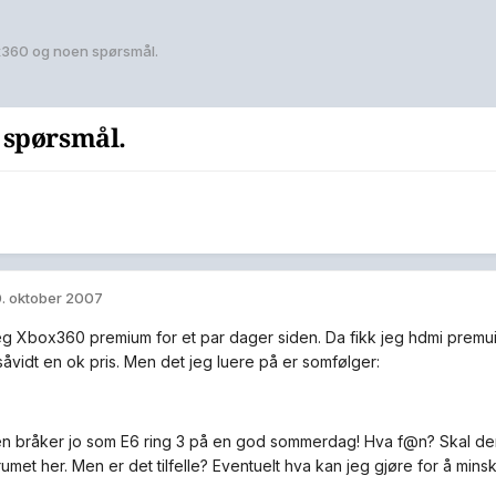
360 og noen spørsmål.
 spørsmål.
. oktober 2007
g Xbox360 premium for et par dager siden. Da fikk jeg hdmi premuim
såvidt en ok pris. Men det jeg luere på er somfølger:
en bråker jo som E6 ring 3 på en god sommerdag! Hva f@n? Skal den
umet her. Men er det tilfelle? Eventuelt hva kan jeg gjøre for å mins