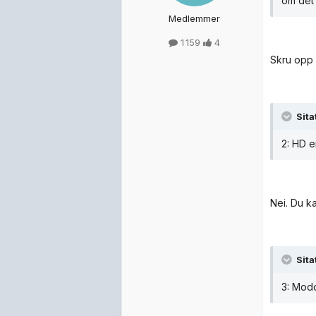
om det 
Medlemmer
1 159
4
Skru opp
Sita
2: HD e
Nei. Du k
Sita
3: Modd