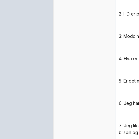
2: HD er 
3: Moddin
4: Hva er
5: Er det
6: Jeg ha
7: Jeg lik
bilspill o