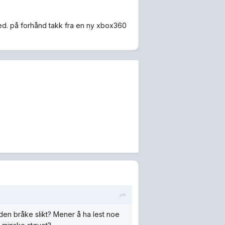
sted. på forhånd takk fra en ny xbox360
en bråke slikt? Mener å ha lest noe