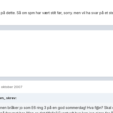
på dette. Så om spm har vært stilt før, sorry. men vil ha svar på et 
. oktober 2007
wn_ skrev:
inen bråker jo som E6 ring 3 på en god sommerdag! Hva f@n? Skal d