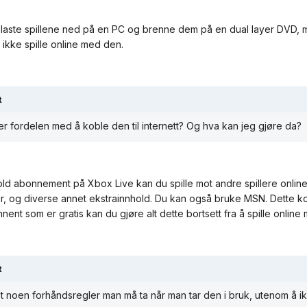
 laste spillene ned på en PC og brenne dem på en dual layer DVD, 
 ikke spille online med den.
t
er fordelen med å koble den til internett? Og hva kan jeg gjøre da?
ld abonnement på Xbox Live kan du spille mot andre spillere onlin
r, og diverse annet ekstrainnhold. Du kan også bruke MSN. Dette kos
nent som er gratis kan du gjøre alt dette bortsett fra å spille online
t
et noen forhåndsregler man må ta når man tar den i bruk, utenom å 