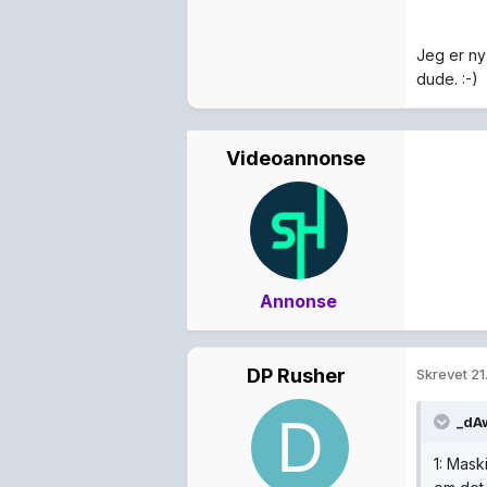
Jeg er ny 
dude. :-)
Videoannonse
Annonse
DP Rusher
Skrevet
21
_dA
1: Mask