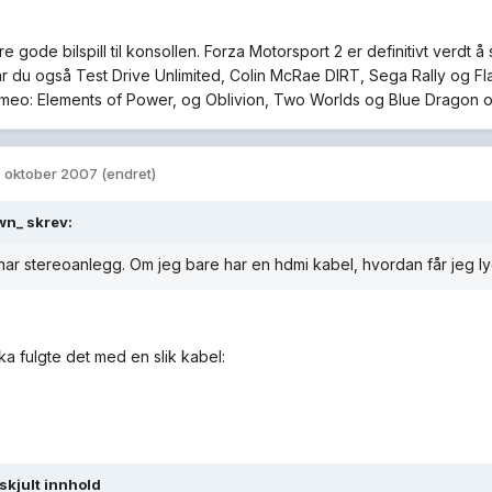
re gode bilspill til konsollen. Forza Motorsport 2 er definitivt verdt 
 har du også Test Drive Unlimited, Colin McRae DIRT, Sega Rally og Fl
meo: Elements of Power, og Oblivion, Two Worlds og Blue Dragon om
. oktober 2007
(endret)
wn_ skrev:
har stereoanlegg. Om jeg bare har en hdmi kabel, hvordan får jeg ly
kka fulgte det med en slik kabel:
 skjult innhold