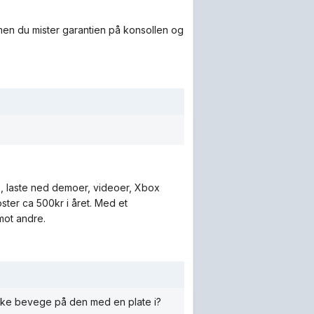
men du mister garantien på konsollen og
e, laste ned demoer, videoer, Xbox
ter ca 500kr i året. Med et
 mot andre.
ikke bevege på den med en plate i?