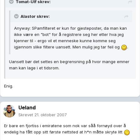
Tomat-Ulf skrev:
Alastor skrev:
Anyway: SPamfilteret er kun for gjesteposter, da man kan
ikke være en "bot" for å registrere seg her etter hva jeg
kjenner til - ergo vil et menneske kunne komme seg
igjennom slike filtere uansett. Men mulig jeg tar feil og
.
Uansett bør det settes en begrensning på hvor mange emner
man kan lage i et tidsrom.
Enig.
Ueland
Skrevet
21. oktober 2007
Er bare en fjortiss i emiratene som nok var såå fornøyd over å
endelig ha fått opp sitt første nettsted at h*n måtte skryte litt