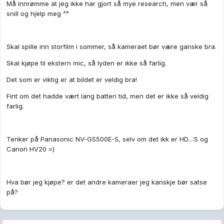
Må innrømme at jeg ikke har gjort så mye research, men vær så
snill og hjelp meg ^^
Skal spille inn storfilm i sommer, så kameraet bør være ganske bra.
Skal kjøpe til ekstern mic, så lyden er ikke så farlig.
Det som er viktig er at bildet er veldig bra!
Fint om det hadde vært lang batteri tid, men det er ikke så veldig
farlig.
Tenker på Panasonic NV-GS500E-S, selv om det ikk er HD...:S og
Canon HV20 =)
Hva bør jeg kjøpe? er det andre kameraer jeg kanskje bør satse
på?