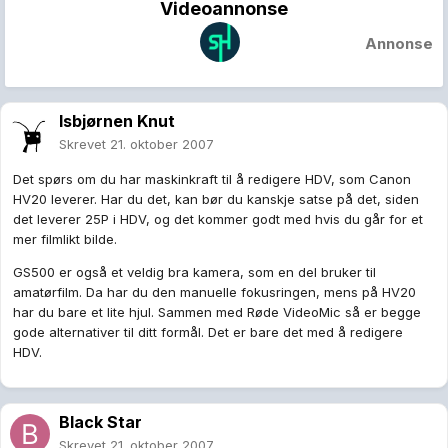
Videoannonse
Annonse
Isbjørnen Knut
Skrevet
21. oktober 2007
Det spørs om du har maskinkraft til å redigere HDV, som Canon
HV20 leverer. Har du det, kan bør du kanskje satse på det, siden
det leverer 25P i HDV, og det kommer godt med hvis du går for et
mer filmlikt bilde.
GS500 er også et veldig bra kamera, som en del bruker til
amatørfilm. Da har du den manuelle fokusringen, mens på HV20
har du bare et lite hjul. Sammen med Røde VideoMic så er begge
gode alternativer til ditt formål. Det er bare det med å redigere
HDV.
Black Star
Skrevet
21. oktober 2007