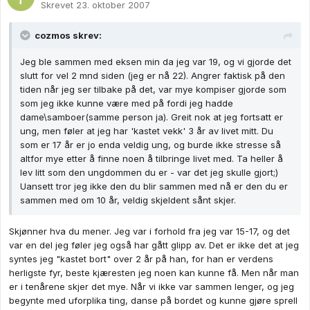
Skrevet
23. oktober 2007
cozmos skrev:
Jeg ble sammen med eksen min da jeg var 19, og vi gjorde det
slutt for vel 2 mnd siden (jeg er nå 22). Angrer faktisk på den
tiden når jeg ser tilbake på det, var mye kompiser gjorde som
som jeg ikke kunne være med på fordi jeg hadde
dame\samboer(samme person ja). Greit nok at jeg fortsatt er
ung, men føler at jeg har 'kastet vekk' 3 år av livet mitt. Du
som er 17 år er jo enda veldig ung, og burde ikke stresse så
altfor mye etter å finne noen å tilbringe livet med. Ta heller å
lev litt som den ungdommen du er - var det jeg skulle gjort;)
Uansett tror jeg ikke den du blir sammen med nå er den du er
sammen med om 10 år, veldig skjeldent sånt skjer.
Skjønner hva du mener. Jeg var i forhold fra jeg var 15-17, og det
var en del jeg føler jeg også har gått glipp av. Det er ikke det at jeg
syntes jeg "kastet bort" over 2 år på han, for han er verdens
herligste fyr, beste kjæresten jeg noen kan kunne få. Men når man
er i tenårene skjer det mye. Når vi ikke var sammen lenger, og jeg
begynte med uforplika ting, danse på bordet og kunne gjøre sprell