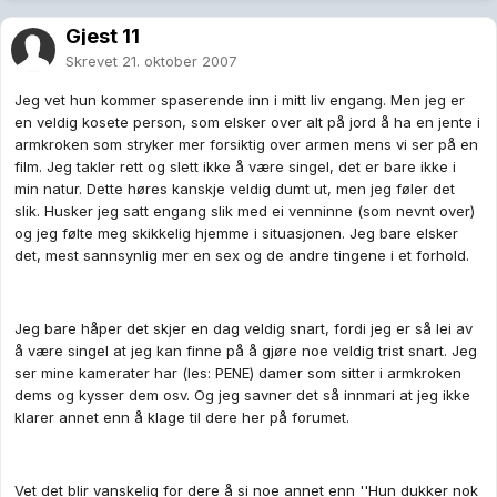
Gjest 11
Skrevet
21. oktober 2007
Jeg vet hun kommer spaserende inn i mitt liv engang. Men jeg er
en veldig kosete person, som elsker over alt på jord å ha en jente i
armkroken som stryker mer forsiktig over armen mens vi ser på en
film. Jeg takler rett og slett ikke å være singel, det er bare ikke i
min natur. Dette høres kanskje veldig dumt ut, men jeg føler det
slik. Husker jeg satt engang slik med ei venninne (som nevnt over)
og jeg følte meg skikkelig hjemme i situasjonen. Jeg bare elsker
det, mest sannsynlig mer en sex og de andre tingene i et forhold.
Jeg bare håper det skjer en dag veldig snart, fordi jeg er så lei av
å være singel at jeg kan finne på å gjøre noe veldig trist snart. Jeg
ser mine kamerater har (les: PENE) damer som sitter i armkroken
dems og kysser dem osv. Og jeg savner det så innmari at jeg ikke
klarer annet enn å klage til dere her på forumet.
Vet det blir vanskelig for dere å si noe annet enn ''Hun dukker nok