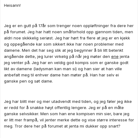
Heisann!
Jeg er en gutt på 17år som trenger noen oppløftninger fra dere her
på forumet. Jeg har hatt noen småforhold opp gjennom tiden, men
aldri noe skikkelig seriøst. Jeg har hørt fra flere at jeg er en kjekk
og oppegående kar som sikkert ikke har noen problemer med
damene. Men det har seg slik at jeg begynner å bli litt betenkt
angående dette, jeg lurer virkelig på når jeg møter den
ene
jenta
jeg venter på. Jeg har en veldig god kompis som er ganske godt
likt av damene (ladysman kan man si) og han sier at han ville
anbefalt meg til enhver dame han møter på. Han har selv ei
ganske pen og søt dame.
Jeg har blitt mer og mer utadvendt med tiden, og jeg føler jeg ikke
er redd for å snakke høyt offentlig lengere. Jeg er på en måte
ganske selvsikker. Men som han ene kompisen min sier, bare jeg
er litt mer frampå, vil jenter merke dette og vise større interesse for
meg. Tror dere her på forumet at jenta mi dukker opp snart?