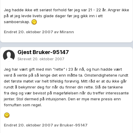
Jeg hadde ikke ett seriøst forhold før jeg var 21 - 22 år. Angrer ikke
på at jeg levde livets glade dager før jeg gikk inn i ett
samboerskap.
Endret
20. oktober 2007
av Mirann
Gjest Bruker-95147
Skrevet
20. oktober 2007
Jeg har vært gift med min "rette" i 23 år nå, og hun hadde vært
verd å vente på så lenge det enn måtte ta. Omstendighetene rundt
det første møtet var helt tilfeldig forøvrig. Mitt råd er at du ikke går
rundt å bekymrer deg for når du finner din rette. Slå de tankene
fra deg og vær bevisst på magefølelsen når du treffer interessante
jenter. Stol dermed på intuisjonen. Den er mye mere presis enn
fornuften som regel.
Endret
20. oktober 2007
av Bruker-95147