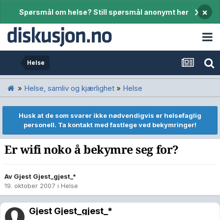
×
Spørsmål om helse? Still spørsmål anonymt her
Helse
»
Helse, samliv og kjærlighet
»
Helse
Husk at de som svarer ikke nødvendigvis er helsefaglig
personell. Ta kontakt med fastlege ved bekymringer!
Er wifi noko å bekymre seg for?
Av Gjest Gjest_gjest_*
19. oktober 2007
i
Helse
Gjest Gjest_gjest_*