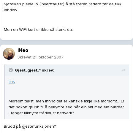
Sjøfolkan pleide jo (ihvertfall før) å stå forran radarn før de fikk
landlov.
Men en WiFi kort er ikke så sterkt da.
iNeo
Skrevet
21. oktober 2007
Gjest_gjest_* skrev:
link
Morsom tekst, men innholdet er kanskje ikkje like morsomt... Er
det nokon grunn til å bekymre seg når ein sitt med ein bærbar
i fanget tilknytta trådlaust nettverk?
Brudd på gjestefunksjonen?