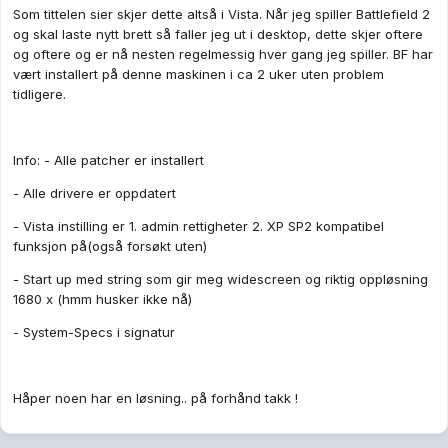
Som tittelen sier skjer dette altså i Vista. Når jeg spiller Battlefield 2
og skal laste nytt brett så faller jeg ut i desktop, dette skjer oftere
og oftere og er nå nesten regelmessig hver gang jeg spiller. BF har
vært installert på denne maskinen i ca 2 uker uten problem
tidligere.
Info: - Alle patcher er installert
- Alle drivere er oppdatert
- Vista instilling er 1. admin rettigheter 2. XP SP2 kompatibel
funksjon på(også forsøkt uten)
- Start up med string som gir meg widescreen og riktig oppløsning
1680 x (hmm husker ikke nå)
- System-Specs i signatur
Håper noen har en løsning.. på forhånd takk !