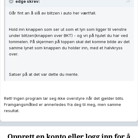
edge skrev:
Går fint an å slå av blitzen i auto her værtfall.
Hold inn knappen som ser ut som et lyn som ligger til venstre
under blitzen(knappen over BKT) - og vri på hjulet du har ved
tommelen. På skjermen på toppen skal det komme bilde av det
samme lynet som knappen du holder inn, med et halvkryss
over.
Satser på at det var dette du mente.
Rett! Ingen program lar seg ikke overstyre når det gjelder blits.
Framgangsmåted er annerledes fra deg til meg, men samme
resultat.
Opprett en konto eller logg inn for å