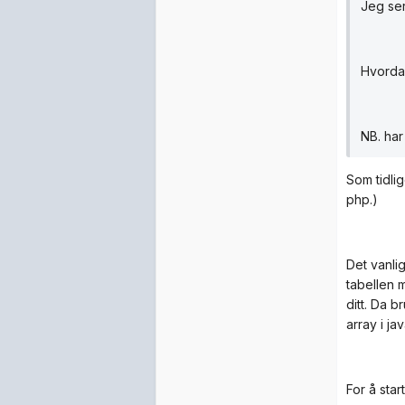
Jeg ser
Hvordan 
NB. har 
Som tidlig
php.)
Det vanli
tabellen 
ditt. Da b
array i jav
For å sta