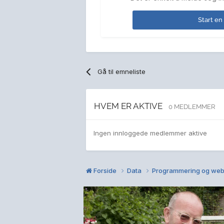
Start en
Gå til emneliste
HVEM ER AKTIVE
0 MEDLEMMER
Ingen innloggede medlemmer aktive
Forside
Data
Programmering og web