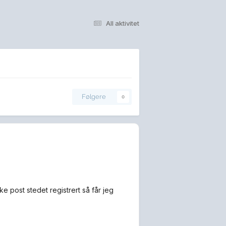
All aktivitet
Følgere
0
e post stedet registrert så får jeg