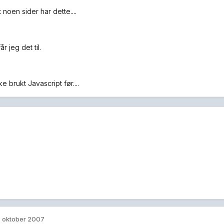
 noen sider har dette....
r jeg det til.
ke brukt Javascript før....
. oktober 2007