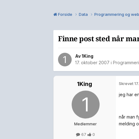
Forside
Data
Programmering og web
Finne post sted når man
Av
1King
17. oktober 2007
i
Programmeri
1King
Skrevet
17
jeg har e
når man fy
melding o
Medlemmer
67
0