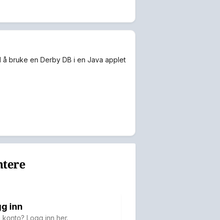
ed å bruke en Derby DB i en Java applet
ntere
g inn
 konto? Logg inn her.