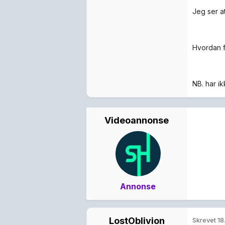
Jeg ser at
Hvordan få
NB. har ik
Videoannonse
Annonse
LostOblivion
Skrevet
18