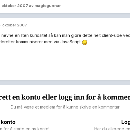
. oktober 2007
av magicgunnar
. oktober 2007
å nevne en liten kuriositet så kan man gjøre dette helt client-side v
deretter kommuniserer med via JavaScript
ett en konto eller logg inn for å komme
Du må være et medlem for å kunne skrive en kommentar
 konto
Log
n for å starte en ny konto!
Har du allerede en