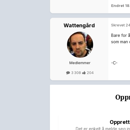
Endret
18
Wattengård
Skrevet
24
Bare for 
som man 
-C-
Medlemmer
3 308
204
Oppr
Opprett
Det er enkelt å melde seg in