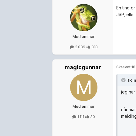
En ting er
JSP, elle
Medlemmer
2 039
318
magicgunnar
Skrevet
18
1Kin
jeg ha
Medlemmer
når man
melding
1 111
30