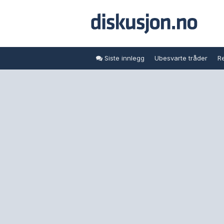
Siste innlegg
Ubesvarte tråder
Re