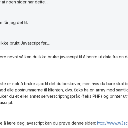
 at noen sider har dette....
får jeg det til.
ikke brukt Javascript før....
ere nevnt så kan du ikke bruke javascript til å hente ut data fra en 
gste er nok å bruke ajax til det du beskriver, men hvis du bare skal
med alle postnummerne til klienten, dvs. f.eks ha en array med samtl
ruker du et eller annet serverscriptingspråk (f.eks PHP) og printer ut 
ascript.
rte å lære deg javascript kan du prøve denne siden:
http://www.w3sc