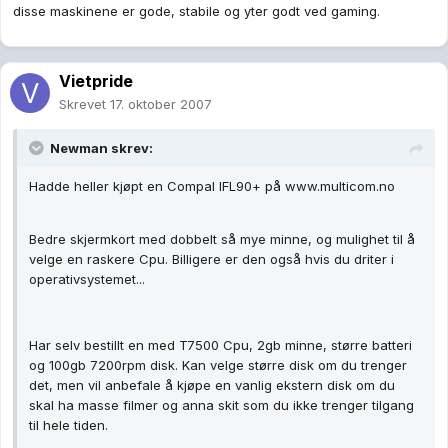
disse maskinene er gode, stabile og yter godt ved gaming.
Vietpride
Skrevet
17. oktober 2007
Newman skrev:
Hadde heller kjøpt en Compal IFL90+ på www.multicom.no
Bedre skjermkort med dobbelt så mye minne, og mulighet til å
velge en raskere Cpu. Billigere er den også hvis du driter i
operativsystemet...
Har selv bestillt en med T7500 Cpu, 2gb minne, større batteri
og 100gb 7200rpm disk. Kan velge større disk om du trenger
det, men vil anbefale å kjøpe en vanlig ekstern disk om du
skal ha masse filmer og anna skit som du ikke trenger tilgang
til hele tiden.