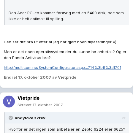
Den Acer PC-en kommer forøvrig med en 5400 disk, noe som
ikke er helt optimalt til spilling.
Den ser drit bra ut etter at jeg har gjort noen tilpassninger =)
Men er det noen operativsystem der du kunne ha anbefalt? Og er
den Panda Antivirus bra?:
http://multicom.no/SystemConfigurator.aspx...714%3bfl%3a1701
Endret
17. oktober 2007
av Vietpride
Vietpride
Skrevet
17. oktober 2007
andylove skrev:
Hvorfor er det ingen som anbefaler en Zepto 6224 eller 6625?