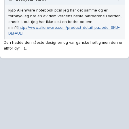
kjøp Alienware notebook pcm jeg har det samme og er
fornøydJeg har en av dem verdens beste bærbarene i verden,
check it out (jeg har ikke sett en bedre pc enn
min"!)
http://www.alienware.com/product_detail_pa...ode=SKU-
DEFAULT
Den hadde den råeste designen og var ganske heftig men den er
altfor dyr =(....