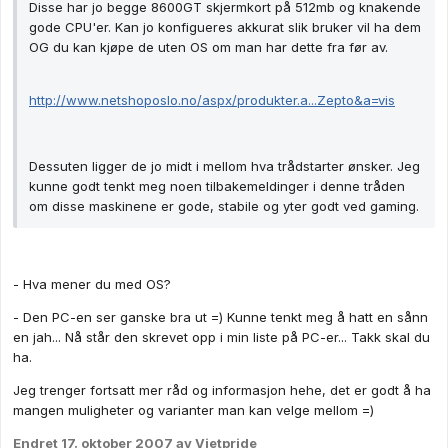
Disse har jo begge 8600GT skjermkort på 512mb og knakende
gode CPU'er. Kan jo konfigueres akkurat slik bruker vil ha dem
OG du kan kjøpe de uten OS om man har dette fra før av.
http://www.netshoposlo.no/aspx/produkter.a...Zepto&a=vis
Dessuten ligger de jo midt i mellom hva trådstarter ønsker. Jeg
kunne godt tenkt meg noen tilbakemeldinger i denne tråden
om disse maskinene er gode, stabile og yter godt ved gaming.
- Hva mener du med OS?
- Den PC-en ser ganske bra ut =) Kunne tenkt meg å hatt en sånn
en jah... Nå står den skrevet opp i min liste på PC-er... Takk skal du
ha.
Jeg trenger fortsatt mer råd og informasjon hehe, det er godt å ha
mangen muligheter og varianter man kan velge mellom =)
Endret
17. oktober 2007
av Vietpride