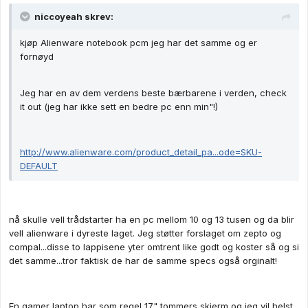
niccoyeah skrev:
kjøp Alienware notebook pcm jeg har det samme og er
fornøyd
Jeg har en av dem verdens beste bærbarene i verden, check
it out (jeg har ikke sett en bedre pc enn min"!)
http://www.alienware.com/product_detail_pa...ode=SKU-
DEFAULT
nå skulle vell trådstarter ha en pc mellom 10 og 13 tusen og da blir
vell alienware i dyreste laget. Jeg støtter forslaget om zepto og
compal...disse to lappisene yter omtrent like godt og koster så og si
det samme...tror faktisk de har de samme specs også orginalt!
En gamer laptop har som regel 17" tommers skjerm og jeg vil helst