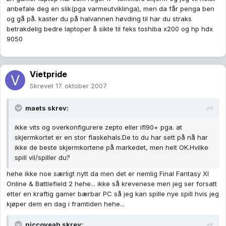
anbefale deg en slik(pga varmeutviklinga), men da får penga ben
og gå på. kaster du på halvannen høvding til har du straks
betrakdelig bedre laptoper å sikte til feks toshiba x200 og hp hdx
9050
Vietpride
Skrevet
17. oktober 2007
maets skrev:
ikke vits og overkonfigurere zepto eller ifl90+ pga. at
skjermkortet er en stor flaskehals.De to du har sett på nå har
ikke de beste skjermkortene på markedet, men helt OK.Hvilke
spill vil/spiller du?
hehe ikke noe særligt nytt da men det er nemlig Final Fantasy XI
Online & Battlefield 2 hehe... ikke så krevenese men jeg ser forsatt
etter en kraftig gamer bærbar PC så jeg kan spille nye spill hvis jeg
kjøper dem en dag i framtiden hehe...
niccoyeah skrev: