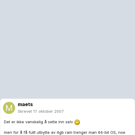
maets
Skrevet
17. oktober 2007
Det er ikke vanskelig å sette inn selv
men for å få fullt utbytte av 4gb ram trenger man 64-bit OS, noe