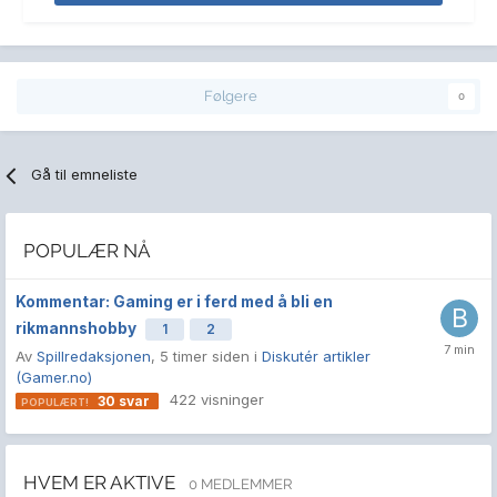
Følgere
0
Gå til emneliste
POPULÆR NÅ
Kommentar: Gaming er i ferd med å bli en
rikmannshobby
1
2
Av
Spillredaksjonen
,
5 timer siden
i
Diskutér artikler
(Gamer.no)
422
visninger
30
svar
HVEM ER AKTIVE
0 MEDLEMMER