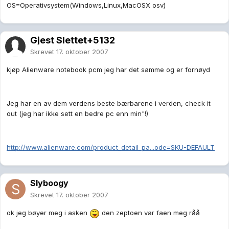
OS=Operativsystem(Windows,Linux,MacOSX osv)
Gjest Slettet+5132
Skrevet
17. oktober 2007
kjøp Alienware notebook pcm jeg har det samme og er fornøyd
Jeg har en av dem verdens beste bærbarene i verden, check it
out (jeg har ikke sett en bedre pc enn min"!)
http://www.alienware.com/product_detail_pa...ode=SKU-DEFAULT
Slyboogy
Skrevet
17. oktober 2007
ok jeg bøyer meg i asken
den zeptoen var faen meg råå