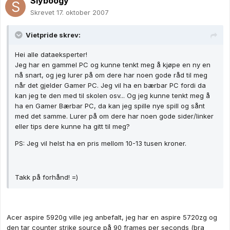
Slyboogy
Skrevet
17. oktober 2007
Vietpride skrev:
Hei alle dataeksperter!
Jeg har en gammel PC og kunne tenkt meg å kjøpe en ny en
nå snart, og jeg lurer på om dere har noen gode råd til meg
når det gjelder Gamer PC. Jeg vil ha en bærbar PC fordi da
kan jeg te den med til skolen osv... Og jeg kunne tenkt meg å
ha en Gamer Bærbar PC, da kan jeg spille nye spill og sånt
med det samme. Lurer på om dere har noen gode sider/linker
eller tips dere kunne ha gitt til meg?
PS: Jeg vil helst ha en pris mellom 10-13 tusen kroner.
Takk på forhånd! =)
Acer aspire 5920g ville jeg anbefalt, jeg har en aspire 5720zg og
den tar counter strike source på 90 frames per seconds (bra