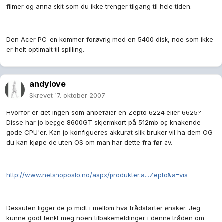
filmer og anna skit som du ikke trenger tilgang til hele tiden.
Den Acer PC-en kommer forøvrig med en 5400 disk, noe som ikke
er helt optimalt til spilling.
andylove
Skrevet
17. oktober 2007
Hvorfor er det ingen som anbefaler en Zepto 6224 eller 6625?
Disse har jo begge 8600GT skjermkort på 512mb og knakende
gode CPU'er. Kan jo konfigueres akkurat slik bruker vil ha dem OG
du kan kjøpe de uten OS om man har dette fra før av.
http://www.netshoposlo.no/aspx/produkter.a...Zepto&a=vis
Dessuten ligger de jo midt i mellom hva trådstarter ønsker. Jeg
kunne godt tenkt meg noen tilbakemeldinger i denne tråden om