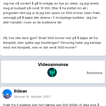
Jeg har nå vurdert å gå til innkjøp av nye pc-deler, og jeg tenkte
meg et budsjett på rundt 10 000. Etter å ha plottet inn alt i
prisguiden fant jeg ut at jeg kan spare ca 1000 kroner (uten frakt,
selvsagt) på å kjøpe alle delene i 5 forskjellige butikker. Jeg har
aldri handlet i noen av de butikkene før.
Så, hva ville dere gjort? Brukt 1000 kroner mer på å kjøpe alt fra
Komplett, eller splitte opp bestillingen? Personlig heller jeg kanskje
mest mot Komplett, men er det verdt 1000 kroner?
Videoannonse
Annonse
Blåbær
Skrevet
16. oktober 2007
Frakt fra 5 butikker kan fort nærme seg 500-600kr. Er ikke mye å