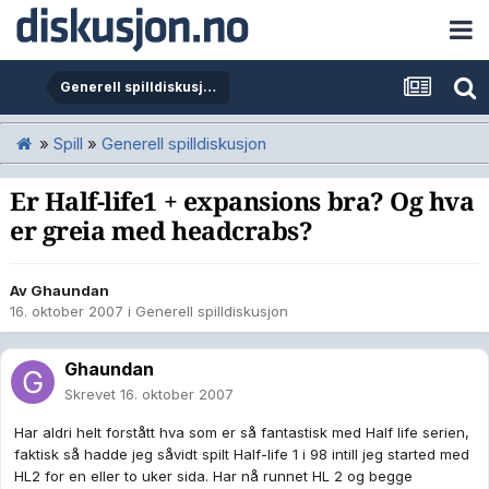
Generell spilldiskusjon
»
Spill
»
Generell spilldiskusjon
Er Half-life1 + expansions bra? Og hva
er greia med headcrabs?
Av
Ghaundan
16. oktober 2007
i
Generell spilldiskusjon
Ghaundan
Skrevet
16. oktober 2007
Har aldri helt forstått hva som er så fantastisk med Half life serien,
faktisk så hadde jeg såvidt spilt Half-life 1 i 98 intill jeg started med
HL2 for en eller to uker sida. Har nå runnet HL 2 og begge