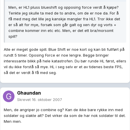
Men, er HL1 pluss blueshift og opposing force verdt å kjøpe?
Tenkte jeg skulle ta med de to andre, om de er noe da. For å
få med meg det lille jeg kanskje mangler fra HL1. Tror ikke det
er så alt for mye, forsøk som går galt og xen dyr og vorts +
combine kommer inn etc etc. Men, er det ett bra/morsomt
spill?
Alle er meget gode spill. Blue Shift er noe kort og kan bli fullført på
rundt 5 timer. Oposing Force er noe lengre. Begge bringer
interessante blikk på hele katastrofen. Du bør runde HL først, ellers
vil du ikke forstå så mye. HL i seg selv er et av tidenes beste FPS,
så det er verdt å få med seg.
Ghaundan
Skrevet
16. oktober 2007
Men, de angriper jo combine og? Kan de ikke bare rykke inn med
soldater og slakte alt? Det virker da som de har nok soldater til det.
Men men.