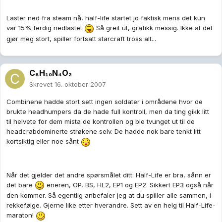
Laster ned fra steam nå, half-life startet jo faktisk mens det kun
var 15% ferdig nedlastet
Så greit ut, grafikk messig. Ikke at det
gjør meg stort, spiller fortsatt starcraft tross alt...
C₈H₁₀N₄O₂
Skrevet
16. oktober 2007
Combinene hadde stort sett ingen soldater i områdene hvor de
brukte headhumpers da de hade full kontroll, men da ting gikk litt
til helvete for dem mista de kontrollen og ble tvunget ut til de
headcrabdominerte strøkene selv. De hadde nok bare tenkt litt
kortsiktig eller noe sånt
Når det gjelder det andre spørsmålet ditt: Half-Life er bra, sånn er
det bare
eneren, OP, BS, HL2, EP1 og EP2. Sikkert EP3 også når
den kommer. Så egentlig anbefaler jeg at du spiller alle sammen, i
rekkefølge. Gjerne like etter hverandre. Sett av en helg til Half-Life-
maraton!