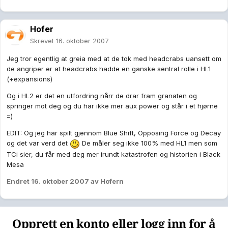
Hofer
Skrevet
16. oktober 2007
Jeg tror egentlig at greia med at de tok med headcrabs uansett om
de angriper er at headcrabs hadde en ganske sentral rolle i HL1
(+expansions)
Og i HL2 er det en utfordring nårr de drar fram granaten og
springer mot deg og du har ikke mer aux power og står i et hjørne
=)
EDIT: Og jeg har spilt gjennom Blue Shift, Opposing Force og Decay
og det var verd det
De måler seg ikke 100% med HL1 men som
TCi sier, du får med deg mer irundt katastrofen og historien i Black
Mesa
Endret
16. oktober 2007
av Hofern
Opprett en konto eller logg inn for å