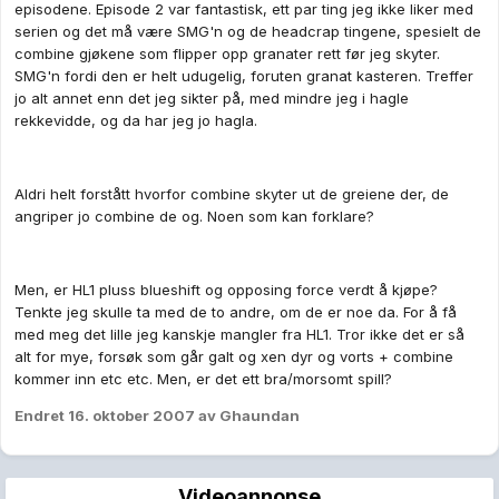
episodene. Episode 2 var fantastisk, ett par ting jeg ikke liker med
serien og det må være SMG'n og de headcrap tingene, spesielt de
combine gjøkene som flipper opp granater rett før jeg skyter.
SMG'n fordi den er helt udugelig, foruten granat kasteren. Treffer
jo alt annet enn det jeg sikter på, med mindre jeg i hagle
rekkevidde, og da har jeg jo hagla.
Aldri helt forstått hvorfor combine skyter ut de greiene der, de
angriper jo combine de og. Noen som kan forklare?
Men, er HL1 pluss blueshift og opposing force verdt å kjøpe?
Tenkte jeg skulle ta med de to andre, om de er noe da. For å få
med meg det lille jeg kanskje mangler fra HL1. Tror ikke det er så
alt for mye, forsøk som går galt og xen dyr og vorts + combine
kommer inn etc etc. Men, er det ett bra/morsomt spill?
Endret
16. oktober 2007
av Ghaundan
Videoannonse