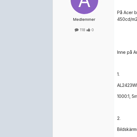
På Acer b
450cd/m2
Medlemmer
118
0
Inne på A
1.
AL2423WB
1000:1, 5
2.
Bildskärm