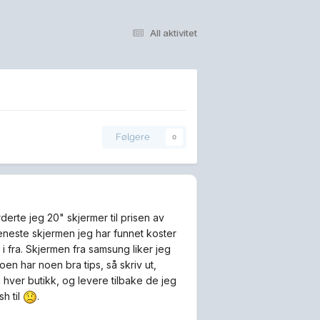
All aktivitet
Følgere
0
rderte jeg 20" skjermer til prisen av
n eneste skjermen jeg har funnet koster
 fra. Skjermen fra samsung liker jeg
en har noen bra tips, så skriv ut,
 hver butikk, og levere tilbake de jeg
h til
.