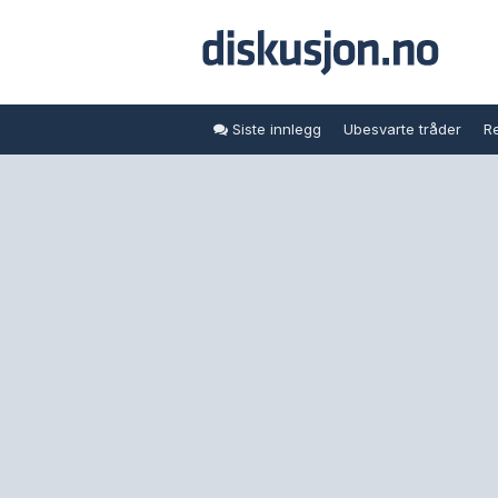
Siste innlegg
Ubesvarte tråder
Re