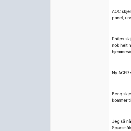
AOC skjer
panel, unn
Philips sk
nok helt n
hjemmesid
Ny ACER s
Benq skje
kommer til
Jeg så nå
Spørsmåle