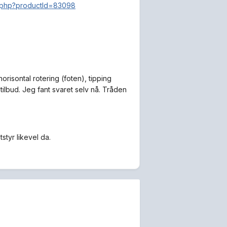
ct.php?productId=83098
risontal rotering (foten), tipping
tilbud. Jeg fant svaret selv nå. Tråden
styr likevel da.