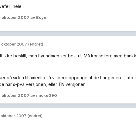
efeil, hele...
. oktober 2007
av Boye
. oktober 2007
(endret)
tt ikke bestillt, men hyundaien ser best ut. Må konsoltere med bankkorte
er på siden til amentio så vil dere oppdage at de har generell info 
de har s-pva versjonen, eller TN versjonen.
. oktober 2007
av micke090
. oktober 2007
(endret)