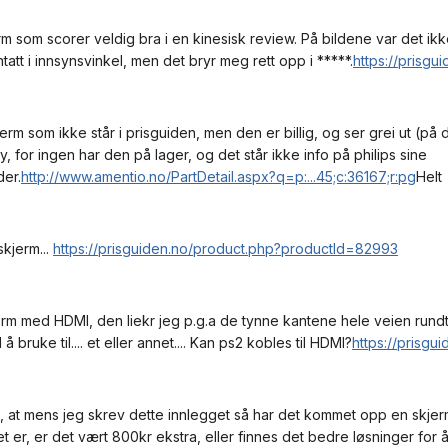
m som scorer veldig bra i en kinesisk review. På bildene var det ikke
tatt i innsynsvinkel, men det bryr meg rett opp i *****.
https://prisg
jerm som ikke står i prisguiden, men den er billig, og ser grei ut (på
y, for ingen har den på lager, og det står ikke info på philips sine
er.
http://www.amentio.no/PartDetail.aspx?q=p:...45;c:36167;r:pg
Helt
kjerm...
https://prisguiden.no/product.php?productId=82993
rm med HDMI, den liekr jeg p.g.a de tynne kantene hele veien rundt
 å bruke til.... et eller annet.... Kan ps2 kobles til HDMI?
https://prisg
, at mens jeg skrev dette innlegget så har det kommet opp en skjerm
t er, er det vært 800kr ekstra, eller finnes det bedre løsninger for