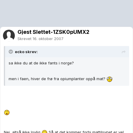
Gjest Slettet-1ZSK0pUMX2
Skrevet
16. oktober 2007
ecko skrev:
sa ikke du at de ikke fants i norge?
men i faen, hiver de frø fra opiumplanter oppå mat?
Nei, altså ikke lovlig
Så at det kommer forbi mattilsynet er vel