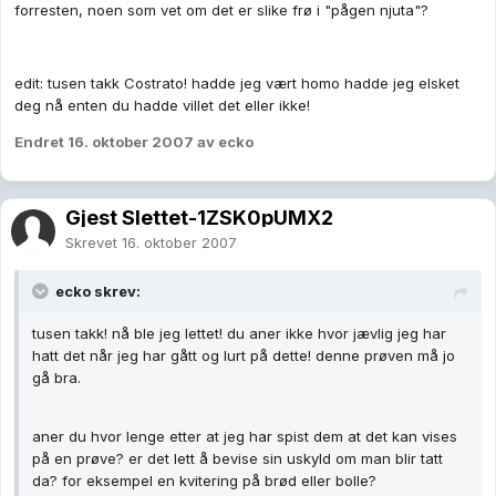
forresten, noen som vet om det er slike frø i "pågen njuta"?
edit: tusen takk Costrato! hadde jeg vært homo hadde jeg elsket
deg nå enten du hadde villet det eller ikke!
Endret
16. oktober 2007
av ecko
Gjest Slettet-1ZSK0pUMX2
Skrevet
16. oktober 2007
ecko skrev:
tusen takk! nå ble jeg lettet! du aner ikke hvor jævlig jeg har
hatt det når jeg har gått og lurt på dette! denne prøven må jo
gå bra.
aner du hvor lenge etter at jeg har spist dem at det kan vises
på en prøve? er det lett å bevise sin uskyld om man blir tatt
da? for eksempel en kvitering på brød eller bolle?