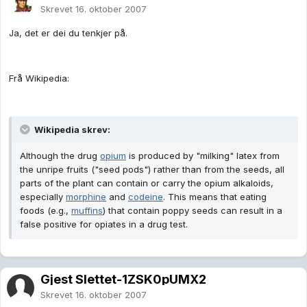
Skrevet
16. oktober 2007
Ja, det er dei du tenkjer på.
Frå Wikipedia:
Wikipedia skrev:
Although the drug
opium
is produced by "milking" latex from
the unripe fruits ("seed pods") rather than from the seeds, all
parts of the plant can contain or carry the opium alkaloids,
especially
morphine
and
codeine
. This means that eating
foods (e.g.,
muffins
) that contain poppy seeds can result in a
false positive for opiates in a drug test.
Gjest Slettet-1ZSK0pUMX2
Skrevet
16. oktober 2007