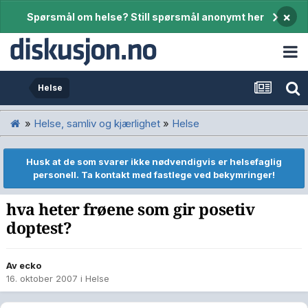
×
Spørsmål om helse? Still spørsmål anonymt her
Helse
»
Helse, samliv og kjærlighet
»
Helse
Husk at de som svarer ikke nødvendigvis er helsefaglig
personell. Ta kontakt med fastlege ved bekymringer!
hva heter frøene som gir posetiv
doptest?
Av
ecko
16. oktober 2007
i
Helse