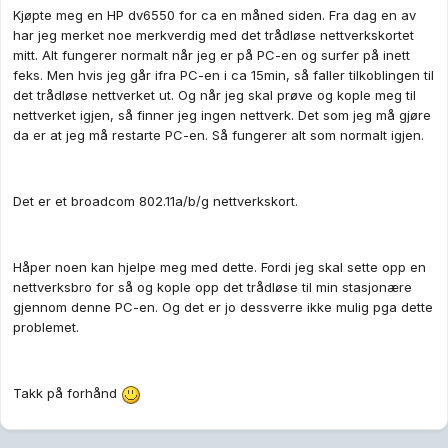
Kjøpte meg en HP dv6550 for ca en måned siden. Fra dag en av
har jeg merket noe merkverdig med det trådløse nettverkskortet
mitt. Alt fungerer normalt når jeg er på PC-en og surfer på inett
feks. Men hvis jeg går ifra PC-en i ca 15min, så faller tilkoblingen til
det trådløse nettverket ut. Og når jeg skal prøve og kople meg til
nettverket igjen, så finner jeg ingen nettverk. Det som jeg må gjøre
da er at jeg må restarte PC-en. Så fungerer alt som normalt igjen.
Det er et broadcom 802.11a/b/g nettverkskort.
Håper noen kan hjelpe meg med dette. Fordi jeg skal sette opp en
nettverksbro for så og kople opp det trådløse til min stasjonære
gjennom denne PC-en. Og det er jo dessverre ikke mulig pga dette
problemet.
Takk på forhånd