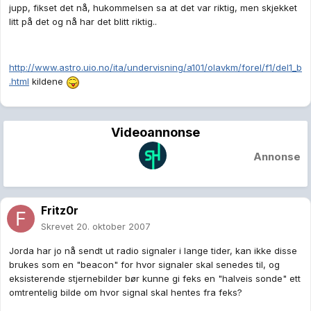
jupp, fikset det nå, hukommelsen sa at det var riktig, men skjekket
litt på det og nå har det blitt riktig..
http://www.astro.uio.no/ita/undervisning/a101/olavkm/forel/f1/del1_b
.html
kildene
Videoannonse
Annonse
Fritz0r
Skrevet
20. oktober 2007
Jorda har jo nå sendt ut radio signaler i lange tider, kan ikke disse
brukes som en "beacon" for hvor signaler skal senedes til, og
eksisterende stjernebilder bør kunne gi feks en "halveis sonde" ett
omtrentelig bilde om hvor signal skal hentes fra feks?