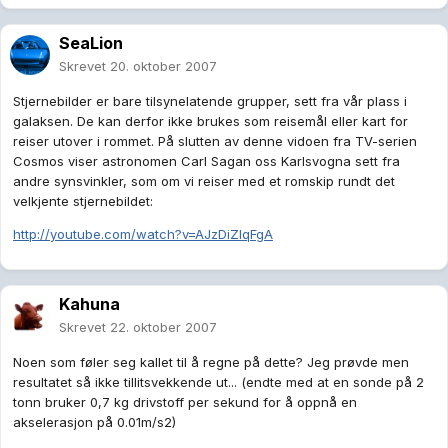
SeaLion
Skrevet
20. oktober 2007
Stjernebilder er bare tilsynelatende grupper, sett fra vår plass i
galaksen. De kan derfor ikke brukes som reisemål eller kart for
reiser utover i rommet. På slutten av denne vidoen fra TV-serien
Cosmos viser astronomen Carl Sagan oss Karlsvogna sett fra
andre synsvinkler, som om vi reiser med et romskip rundt det
velkjente stjernebildet:
http://youtube.com/watch?v=AJzDiZlqFgA
Kahuna
Skrevet
22. oktober 2007
Noen som føler seg kallet til å regne på dette? Jeg prøvde men
resultatet så ikke tillitsvekkende ut... (endte med at en sonde på 2
tonn bruker 0,7 kg drivstoff per sekund for å oppnå en
akselerasjon på 0.01m/s2)