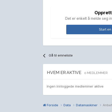
Opprett
Det er enkelt å melde seg in
Start en
Gå til emneliste
HVEM ER AKTIVE
0 MEDLEMMER
Ingen innloggede medlemmer aktive
Forside
Data
Datamaskiner
Anbefa