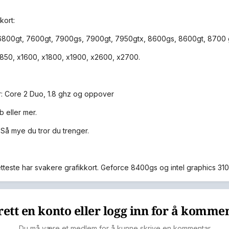
kort:
800gt, 7600gt, 7900gs, 7900gt, 7950gtx, 8600gs, 8600gt, 8700 g
50, x1600, x1800, x1900, x2600, x2700.
: Core 2 Duo, 1.8 ghz og oppover
b eller mer.
 Så mye du tror du trenger.
letteste har svakere grafikkort. Geforce 8400gs og intel graphics 31
ett en konto eller logg inn for å komme
Du må være et medlem for å kunne skrive en kommentar