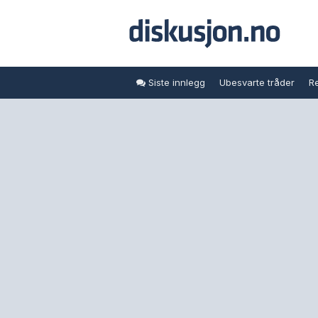
Siste innlegg
Ubesvarte tråder
Re