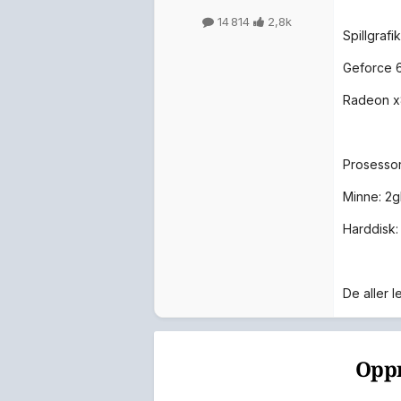
14 814
2,8k
Spillgrafik
Geforce 6
Radeon x8
Prosessor
Minne: 2g
Harddisk:
De aller 
Oppr