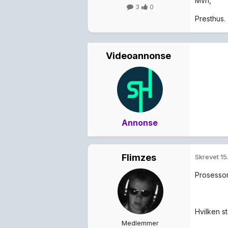
Mvh,
3
0
Presthus.
Videoannonse
Annonse
Flimzes
Skrevet
15
Prosesso
Hvilken st
Medlemmer