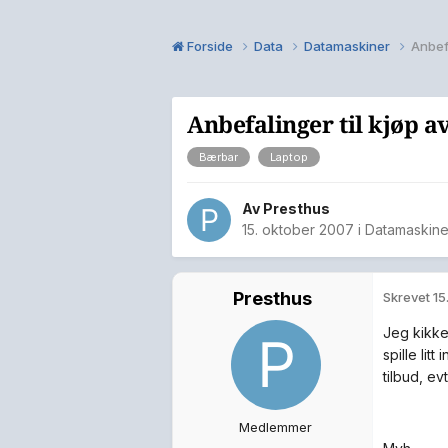
Forside
Data
Datamaskiner
Anbefa
Anbefalinger til kjøp a
Bærbar
Laptop
Av
Presthus
15. oktober 2007
i
Datamaskine
Presthus
Skrevet
15
Jeg kikker
spille lit
tilbud, ev
Medlemmer