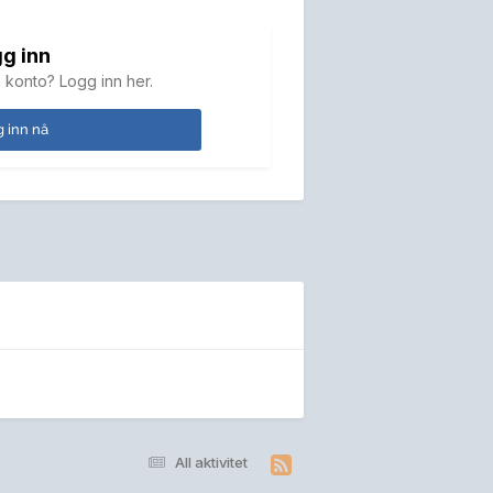
g inn
 konto? Logg inn her.
 inn nå
All aktivitet