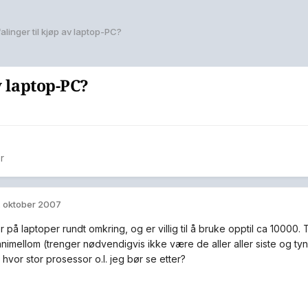
linger til kjøp av laptop-PC?
v laptop-PC?
r
. oktober 2007
 på laptoper rundt omkring, og er villig til å bruke opptil ca 10000. 
t innimellom (trenger nødvendigvis ikke være de aller aller siste og t
t hvor stor prosessor o.l. jeg bør se etter?