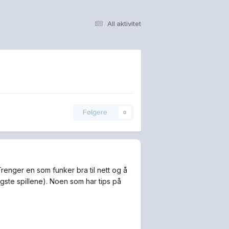
All aktivitet
Følgere
0
Trenger en som funker bra til nett og å
yngste spillene). Noen som har tips på