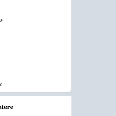
t.
00
ntere