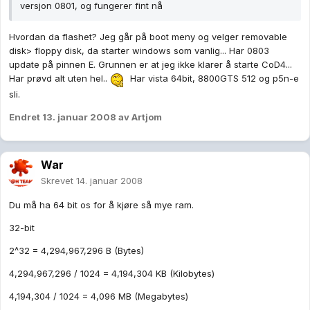
versjon 0801, og fungerer fint nå
Hvordan da flashet? Jeg går på boot meny og velger removable
disk> floppy disk, da starter windows som vanlig... Har 0803
update på pinnen E. Grunnen er at jeg ikke klarer å starte CoD4...
Har prøvd alt uten hel..
Har vista 64bit, 8800GTS 512 og p5n-e
sli.
Endret
13. januar 2008
av Artjom
War
Skrevet
14. januar 2008
Du må ha 64 bit os for å kjøre så mye ram.
32-bit
2^32 = 4,294,967,296 B (Bytes)
4,294,967,296 / 1024 = 4,194,304 KB (Kilobytes)
4,194,304 / 1024 = 4,096 MB (Megabytes)