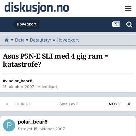
Hovedkort
»
Data
»
Datautstyr
»
Hovedkort
Asus P5N-E SLI med 4 gig ram =
katastrofe?
Av
polar_bear6
15. oktober 2007
i
Hovedkort
FORRIGE
Side 1 av 2
NESTE
polar_bear6
Skrevet
15. oktober 2007