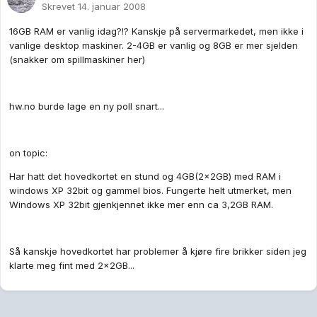
Skrevet
14. januar 2008
16GB RAM er vanlig idag?!? Kanskje på servermarkedet, men ikke i
vanlige desktop maskiner. 2-4GB er vanlig og 8GB er mer sjelden
(snakker om spillmaskiner her)
hw.no burde lage en ny poll snart...
on topic:
Har hatt det hovedkortet en stund og 4GB(2x2GB) med RAM i
windows XP 32bit og gammel bios. Fungerte helt utmerket, men
Windows XP 32bit gjenkjennet ikke mer enn ca 3,2GB RAM.
Så kanskje hovedkortet har problemer å kjøre fire brikker siden jeg
klarte meg fint med 2x2GB...