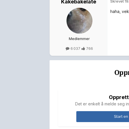
Kakebakelate
Skrevet
19
haha, vekt
Medlemmer
6 037
766
Oppr
Opprett
Det er enkelt å melde seg in
Start en