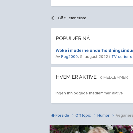
Gå til emneliste
POPULÆR NÅ
Woke i moderne underholdningsindu
Av
Reg2000
,
5. august 2022
i
TV-serier 
HVEM ER AKTIVE
0 MEDLEMMER
Ingen innloggede medlemmer aktive
Forside
Off topic
Humor
Veganere