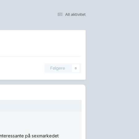
All aktivitet
Følgere
0
å interessante på sexmarkedet