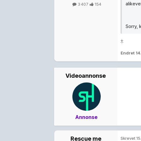
alikevel
3 407
154
Sorry,
:!:
Endret
14
Videoannonse
Annonse
Rescue me
Skrevet
15