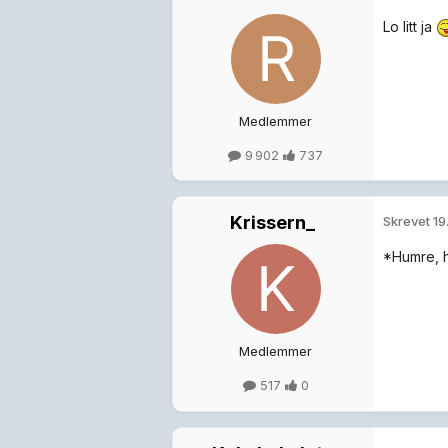
Lo litt ja
Medlemmer
9 902
737
Krissern_
Skrevet
19
*Humre, 
Medlemmer
517
0