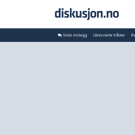
Siste innlegg
Ubesvarte tråder
Re