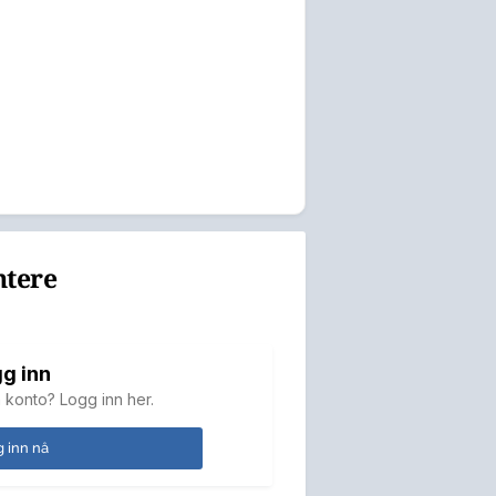
ntere
g inn
 konto? Logg inn her.
 inn nå