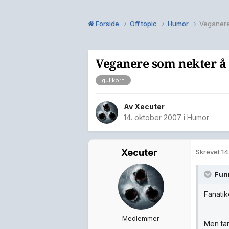
Forside
Off topic
Humor
Veganere
Veganere som nekter å 
gullkorn
Av
Xecuter
14. oktober 2007
i
Humor
Xecuter
Skrevet
14
Funn
Fanatik
Medlemmer
Men tar