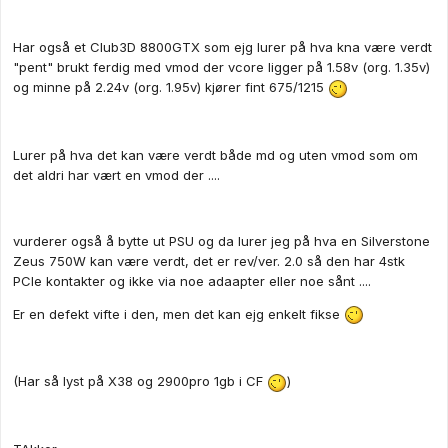
Har også et Club3D 8800GTX som ejg lurer på hva kna være verdt
"pent" brukt ferdig med vmod der vcore ligger på 1.58v (org. 1.35v)
og minne på 2.24v (org. 1.95v) kjører fint 675/1215
Lurer på hva det kan være verdt både md og uten vmod som om
det aldri har vært en vmod der ....
vurderer også å bytte ut PSU og da lurer jeg på hva en Silverstone
Zeus 750W kan være verdt, det er rev/ver. 2.0 så den har 4stk
PCIe kontakter og ikke via noe adaapter eller noe sånt ....
Er en defekt vifte i den, men det kan ejg enkelt fikse
(Har så lyst på X38 og 2900pro 1gb i CF
)