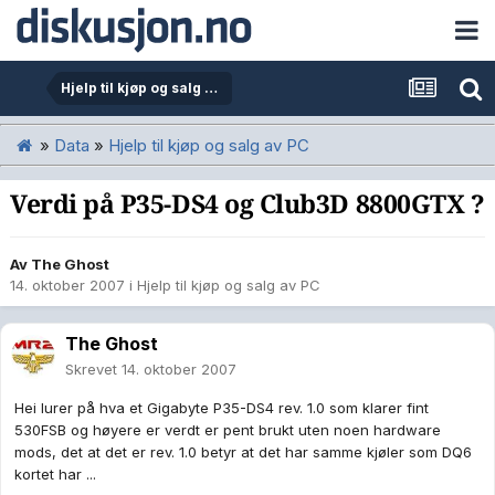
Hjelp til kjøp og salg av PC
»
Data
»
Hjelp til kjøp og salg av PC
Verdi på P35-DS4 og Club3D 8800GTX ?
Av
The Ghost
14. oktober 2007
i
Hjelp til kjøp og salg av PC
The Ghost
Skrevet
14. oktober 2007
Hei lurer på hva et Gigabyte P35-DS4 rev. 1.0 som klarer fint
530FSB og høyere er verdt er pent brukt uten noen hardware
mods, det at det er rev. 1.0 betyr at det har samme kjøler som DQ6
kortet har ...