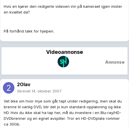
Hvis en kjører den redigerte videoen inn på kameraet igjen mister
en kvalitet da?
På forhånd takk for hjelpen.
Videoannonse
Annonse
2Olav
Skrevet
14. oktober 2007
Vet ikke om hvor mye som går tapt under redigering, men skal du
brenne til vanlig DVD, blir det jo kun standard-oppløsning og ikke
HD. Hvis du ikke skal ha tap her, må du investere i en Blu-ray/HD-
DVDbrenner og en egnet avspiller. Tror en HD-DVDplate rommer
ca 30Gb.