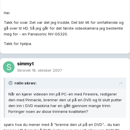
Hei
Takk for svar. Det var det jeg trodde. Det blir litt for omfattende og
gå over til HD. Så jeg går for det første videokamera jeg bestemte
meg for - en Panasonic NV-GS320.
Takk for hjelpa.
simmyt
Skrevet
18. oktober 2007
rolin skrev:
Når en kjører videoen inn på PC-en med Firewire, redigerer
den med Pinnacle, brenner den ut på en DVD og til slutt putter
den inn i DVD maskina har en gått gjennom mange trinn.
Forringer noen av disse trinnene kvaliteten?
spørs hva du mener med å "brenne den ut på en DVD"... du kan