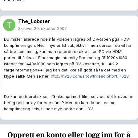
The_Lobster
Skrevet
20. oktober 2007
Du mister allerede noe når videoen lagres på DV-tapen pga HDV-
komprimeringen. Hvor mye er litt subjektivt... men dersom du vil ha
så bra som mulig, kan man recorde direkte til en PC via HDMI
porten til f.eks. et Blackmagic Intensity Pro kort og få 1920x1080
istedet for 1440x1080 som lagres på DV-kasetten, full 4:2:2
fargeinformasjon++.. jeg kan det ikke så godt så ta det med en
klype salt:P Men se her:
http://hv20.com/showthread.php?t=1628
Da kan du teoretisk sett få ukomprimert film, selv om det kreves en
heftig raid-array for noe sånt:P Men du kan da bestemme
komprimering selv, til noe mye bedre enn HDV.
Opprett en konto eller logg inn for å