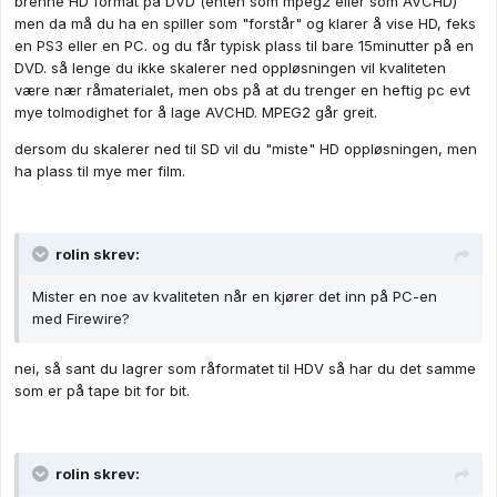
brenne HD format på DVD (enten som mpeg2 eller som AVCHD)
men da må du ha en spiller som "forstår" og klarer å vise HD, feks
en PS3 eller en PC. og du får typisk plass til bare 15minutter på en
DVD. så lenge du ikke skalerer ned oppløsningen vil kvaliteten
være nær råmaterialet, men obs på at du trenger en heftig pc evt
mye tolmodighet for å lage AVCHD. MPEG2 går greit.
dersom du skalerer ned til SD vil du "miste" HD oppløsningen, men
ha plass til mye mer film.
rolin skrev:
Mister en noe av kvaliteten når en kjører det inn på PC-en
med Firewire?
nei, så sant du lagrer som råformatet til HDV så har du det samme
som er på tape bit for bit.
rolin skrev: