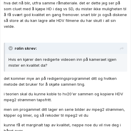
hva det nå blir, utfra samme råmateriale. det er dette jeg ser på
som cluet med å kjøpe HD i dag vs SD, du mister ikke muligheten til
å få svært god kvalitet en gang fremover. snart blir jo også diskene
så store at du kan lagre alle HDV filmene du har skutt i all sin
velde.
rolin skrev:
Hvis en kjører den redigerte videoen inn på kameraet igjen
mister en kvalitet da?
det kommer mye an på redigeringsprogrammet ditt og hvilken
metode det bruker for å skjøte sammen ting.
i teorien skal du kunne koble to hv20'er sammen og kopiere HDV
mpeg2 strømmen tapsfritt.
men om progammet ditt lager en serie bilder av mpeg2 strømmen,
klipper og limer, og så rekoder til mpeg2 vil du
kunne få et marginalt tap av kvalitet, neppe noe du vil rive deg i
håret over.