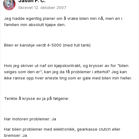
Jason P. C.
Skrevet
12. oktober 2007
Jeg hadde egentlig planer om å vrake bilen min nå, men en i
familien min absolutt kjøpe den.
Bilen er kanskje verdt 4-5000 (med full tank)
Hvis jeg skriver ut naf sin kjøpskontrakt, og krysser av for "bilen
selges som den er", kan jeg da få problemer i ettertid? Jeg kan
ikke ramse opp hver eneste ting som er gale med bilen min heller.
Tenkte å krysse av ja på følgene:
Har motoren problemer: Ja
Har bilen problemer med elektronikk, gearkasse clutch eller
bremser: Ja