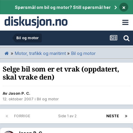
×
Spørsmål om bil og motor? Still spørsmål her
Bil og motor
»
Motor, trafikk og maritimt
»
Bil og motor
Selge bil som er et vrak (oppdatert,
skal vrake den)
Av
Jason P. C.
12. oktober 2007
i
Bil og motor
FORRIGE
Side 1 av 2
NESTE