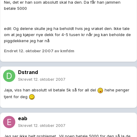
Nei, det er han som absolutt skal ha den. Da får han jammen
betale 5000
edit: Og delene skulle jeg ha beholdt hvis jeg vraket den. Ikke tale
om at jeg kjøper nye dekk for 4-5 tusen kr når jeg kan beholde de
piggdekkene jeg har nå
Endret
12. oktober 2007
av kmfdm
Dstrand
Skrevet
12. oktober 2007
Jaja, viss han absolutt vil betale 5k så for all del
hehe penger
tjent for deg
eab
Skrevet
12. oktober 2007
Jeg ser ikke helt problemet.. Vil noen betale 5000 for den så la de