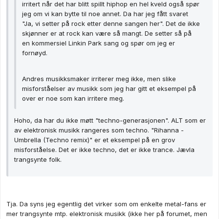
irritert når det har blitt spillt hiphop en hel kveld også spør
jeg om vi kan bytte til noe annet. Da har jeg fått svaret
"Ja, vi setter på rock etter denne sangen her". Det de ikke
skjønner er at rock kan være så mangt. De setter så på
en kommersiel Linkin Park sang og spør om jeg er
fornøyd.
Andres musikksmaker irriterer meg ikke, men slike
misforståelser av musikk som jeg har gitt et eksempel på
over er noe som kan irritere meg.
Hoho, da har du ikke møtt "techno-generasjonen". ALT som er
av elektronisk musikk rangeres som techno. "Rihanna -
Umbrella (Techno remix)" er et eksempel på en grov
misforståelse. Det er ikke techno, det er ikke trance. Jævla
trangsynte folk.
Tja. Da syns jeg egentlig det virker som om enkelte metal-fans er
mer trangsynte mtp. elektronisk musikk (ikke her på forumet, men