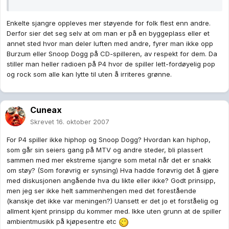
Enkelte sjangre oppleves mer støyende for folk flest enn andre.
Derfor sier det seg selv at om man er på en byggeplass eller et
annet sted hvor man deler luften med andre, fyrer man ikke opp
Burzum eller Snoop Dogg på CD-spilleren, av respekt for dem. Da
stiller man heller radioen på P4 hvor de spiller lett-fordøyelig pop
og rock som alle kan lytte til uten å irriteres grønne.
Cuneax
Skrevet
16. oktober 2007
For P4 spiller ikke hiphop og Snoop Dogg? Hvordan kan hiphop,
som går sin seiers gang på MTV og andre steder, bli plassert
sammen med mer ekstreme sjangre som metal når det er snakk
om støy? (Som forøvrig er synsing) Hva hadde forøvrig det å gjøre
med diskusjonen angående hva du likte eller ikke? Godt prinsipp,
men jeg ser ikke helt sammenhengen med det forestående
(kanskje det ikke var meningen?) Uansett er det jo et forståelig og
allment kjent prinsipp du kommer med. Ikke uten grunn at de spiller
ambientmusikk på kjøpesentre etc