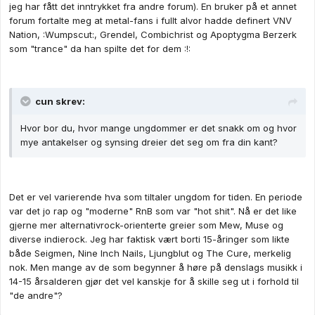
jeg har fått det inntrykket fra andre forum). En bruker på et annet
forum fortalte meg at metal-fans i fullt alvor hadde definert VNV
Nation, :Wumpscut:, Grendel, Combichrist og Apoptygma Berzerk
som "trance" da han spilte det for dem :!:
cun skrev:
Hvor bor du, hvor mange ungdommer er det snakk om og hvor
mye antakelser og synsing dreier det seg om fra din kant?
Det er vel varierende hva som tiltaler ungdom for tiden. En periode
var det jo rap og "moderne" RnB som var "hot shit". Nå er det like
gjerne mer alternativrock-orienterte greier som Mew, Muse og
diverse indierock. Jeg har faktisk vært borti 15-åringer som likte
både Seigmen, Nine Inch Nails, Ljungblut og The Cure, merkelig
nok. Men mange av de som begynner å høre på denslags musikk i
14-15 årsalderen gjør det vel kanskje for å skille seg ut i forhold til
"de andre"?