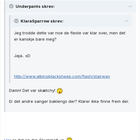
Underpants skrev:
KlaraSparrow skrev:
Jeg trodde dette var noe de fleste var klar over, men det
er kanskje bare meg?
Jaja.. xD
http://www.albinoblacksheep.com/flash/stairway
Damn! Det var skætchy!
Er det andre sanger baklengs der? Klarer ikke finne frem der.
Her
er det en del. Skummelt, ja.