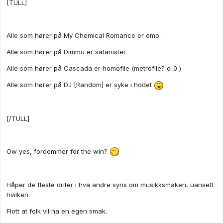
[TULL]
Alle som hører på My Chemical Romance er emo.
Alle som hører på Dimmu er satanister.
Alle som hører på Cascada er homofile (metrofile? o_0 )
Alle som hører på DJ [Random] er syke i hodet
[/TULL]
Ow yes, fordommer for the win?
Håper de fleste driter i hva andre syns om musikksmaken, uansett
hvilken.
Flott at folk vil ha en egen smak.