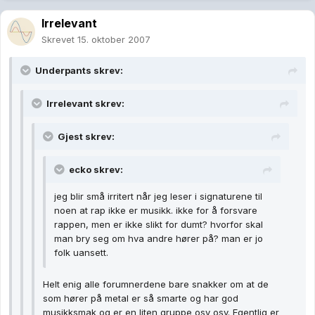
Irrelevant
Skrevet
15. oktober 2007
Underpants skrev:
Irrelevant skrev:
Gjest skrev:
ecko skrev:
jeg blir små irritert når jeg leser i signaturene til
noen at rap ikke er musikk. ikke for å forsvare
rappen, men er ikke slikt for dumt? hvorfor skal
man bry seg om hva andre hører på? man er jo
folk uansett.
Helt enig alle forumnerdene bare snakker om at de
som hører på metal er så smarte og har god
musikksmak og er en liten gruppe osv osv. Egentlig er