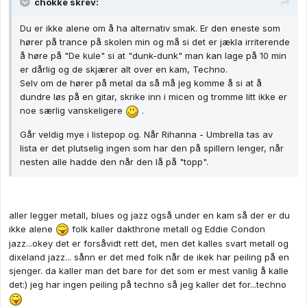
chokke skrev:
Du er ikke alene om å ha alternativ smak. Er den eneste som
hører på trance på skolen min og må si det er jækla irriterende
å høre på "De kule" si at "dunk-dunk" man kan lage på 10 min
er dårlig og de skjærer alt over en kam, Techno.
Selv om de hører på metal da så må jeg komme å si at å
dundre løs på en gitar, skrike inn i micen og tromme litt ikke er
noe særlig vanskeligere
.
Går veldig mye i listepop og. Når Rihanna - Umbrella tas av
lista er det plutselig ingen som har den på spillern lenger, når
nesten alle hadde den når den lå på "topp".
aller legger metall, blues og jazz også under en kam så der er du
ikke alene
folk kaller dakthrone metall og Eddie Condon
jazz...okey det er forsåvidt rett det, men det kalles svart metall og
dixeland jazz... sånn er det med folk når de ikek har peiling på en
sjenger. da kaller man det bare for det som er mest vanlig å kalle
det:) jeg har ingen peiling på techno så jeg kaller det for...techno