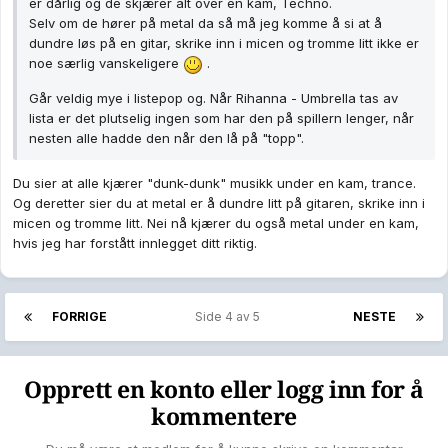
er dårlig og de skjærer alt over en kam, Techno.
Selv om de hører på metal da så må jeg komme å si at å
dundre løs på en gitar, skrike inn i micen og tromme litt ikke er
noe særlig vanskeligere
.
Går veldig mye i listepop og. Når Rihanna - Umbrella tas av
lista er det plutselig ingen som har den på spillern lenger, når
nesten alle hadde den når den lå på "topp".
Du sier at alle kjærer "dunk-dunk" musikk under en kam, trance.
Og deretter sier du at metal er å dundre litt på gitaren, skrike inn i
micen og tromme litt. Nei nå kjærer du også metal under en kam,
hvis jeg har forstått innlegget ditt riktig.
FORRIGE
Side 4 av 5
NESTE
Opprett en konto eller logg inn for å
kommentere