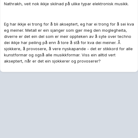
Nathrakh, veit nok ikkje skilnad på ulike typar elektronisk musikk.
Eg har ikkje ei trong for å bli akseptert, eg har ei trong for å sei kva
eg meiner. Metall er ein sjanger som gjer meg den moglegheita,
diverre er det ein del som er meir oppteken av å syte over techno
dei ikkje har peiling på enn å tore å stå for kva dei meiner. Å
sjokkere, å provosere, å vere nyskapande - det er stikkord for alle
kunstformar og også alle musikkformar. Viss ein alltid vert
akseptert, når er det ein sjokkerer og provoserer?