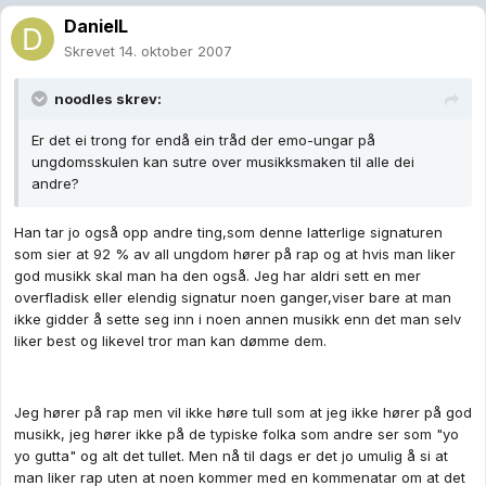
DanielL
Skrevet
14. oktober 2007
noodles skrev:
Er det ei trong for endå ein tråd der emo-ungar på
ungdomsskulen kan sutre over musikksmaken til alle dei
andre?
Han tar jo også opp andre ting,som denne latterlige signaturen
som sier at 92 % av all ungdom hører på rap og at hvis man liker
god musikk skal man ha den også. Jeg har aldri sett en mer
overfladisk eller elendig signatur noen ganger,viser bare at man
ikke gidder å sette seg inn i noen annen musikk enn det man selv
liker best og likevel tror man kan dømme dem.
Jeg hører på rap men vil ikke høre tull som at jeg ikke hører på god
musikk, jeg hører ikke på de typiske folka som andre ser som "yo
yo gutta" og alt det tullet. Men nå til dags er det jo umulig å si at
man liker rap uten at noen kommer med en kommenatar om at det