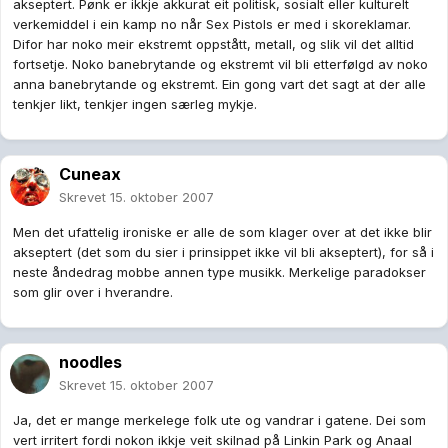
akseptert. Pønk er ikkje akkurat eit politisk, sosialt eller kulturelt
verkemiddel i ein kamp no når Sex Pistols er med i skoreklamar.
Difor har noko meir ekstremt oppstått, metall, og slik vil det alltid
fortsetje. Noko banebrytande og ekstremt vil bli etterfølgd av noko
anna banebrytande og ekstremt. Ein gong vart det sagt at der alle
tenkjer likt, tenkjer ingen særleg mykje.
Cuneax
Skrevet
15. oktober 2007
Men det ufattelig ironiske er alle de som klager over at det ikke blir
akseptert (det som du sier i prinsippet ikke vil bli akseptert), for så i
neste åndedrag mobbe annen type musikk. Merkelige paradokser
som glir over i hverandre.
noodles
Skrevet
15. oktober 2007
Ja, det er mange merkelege folk ute og vandrar i gatene. Dei som
vert irritert fordi nokon ikkje veit skilnad på Linkin Park og Anaal