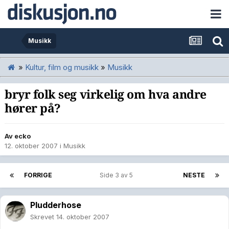
Musikk
»
Kultur, film og musikk
»
Musikk
bryr folk seg virkelig om hva andre
hører på?
Av
ecko
12. oktober 2007
i
Musikk
FORRIGE
Side 3 av 5
NESTE
Pludderhose
Skrevet
14. oktober 2007