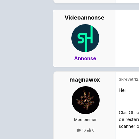
Videoannonse
Annonse
magnawox
Skrevet
12
Hei
Clas Ohls
de restere
Medlemmer
scanner o
16
0