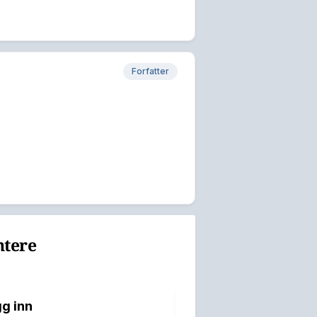
Forfatter
ntere
g inn