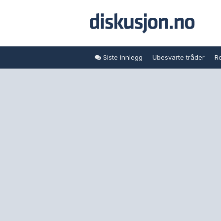
Siste innlegg
Ubesvarte tråder
Re