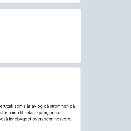
teruttak som slår av og på strømmen på
trømmen til f.eks skjerm, printer,
ar også innebygget overspenningsvern.