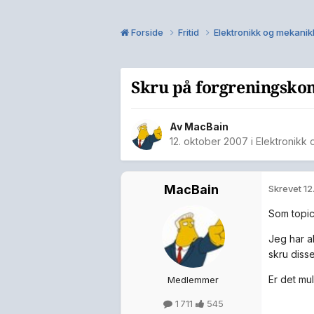
Forside
Fritid
Elektronikk og mekani
Skru på forgreningskon
Av
MacBain
12. oktober 2007
i
Elektronikk
MacBain
Skrevet
12
Som topic
Jeg har a
skru diss
Er det mu
Medlemmer
1 711
545