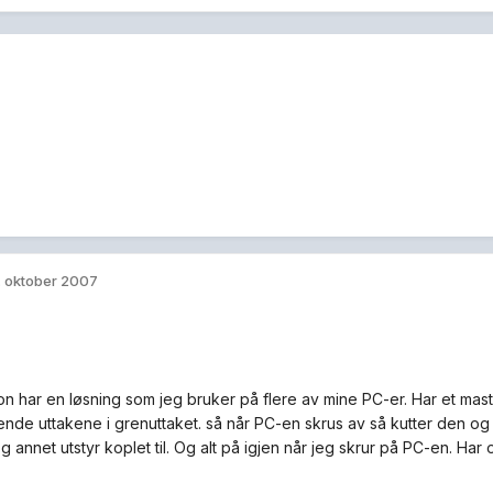
. oktober 2007
on har en løsning som jeg bruker på flere av mine PC-er. Har et mas
nde uttakene i grenuttaket. så når PC-en skrus av så kutter den og s
g annet utstyr koplet til. Og alt på igjen når jeg skrur på PC-en. H