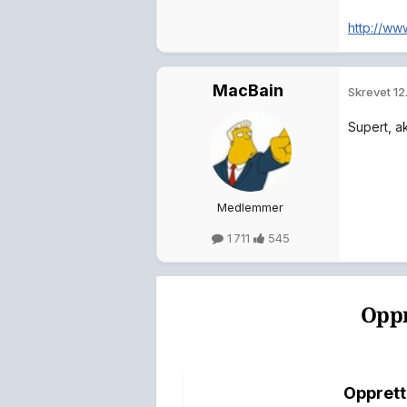
http://ww
MacBain
Skrevet
12
Supert, ak
Medlemmer
1 711
545
Oppr
Opprett