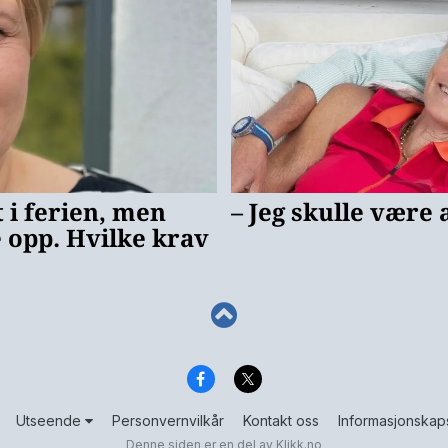
Utseende
Personvernvilkår
Kontakt oss
Informasjonskap
Denne siden er en del av
Klikk.no