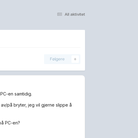
All aktivitet
Følgere
0
 PC-en samtidig.
v/på bryter, jeg vil gjerne slippe å
 på PC-en?