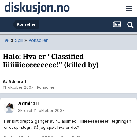
Konsoller
»
Spill
»
Konsoller
Halo: Hva er "Classified
Iiiiiiiieeeeeeeee!" (killed by)
Av
Admiral1
11. oktober 2007
i
Konsoller
Admiral1
Skrevet
11. oktober 2007
Har blitt drept 2 ganger av "Classified Iiiiiiiieeeeeeeee!", tegningen
er et spm.tegn. Så jeg spør, hva er det?