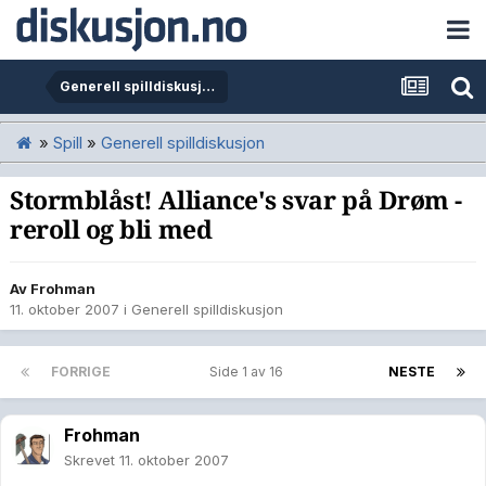
Generell spilldiskusjon
»
Spill
»
Generell spilldiskusjon
Stormblåst! Alliance's svar på Drøm -
reroll og bli med
Av
Frohman
11. oktober 2007
i
Generell spilldiskusjon
FORRIGE
Side 1 av 16
NESTE
Frohman
Skrevet
11. oktober 2007