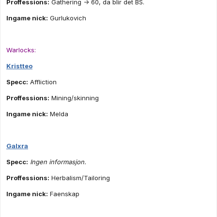
Proffessions:
Gathering -> 60, da blir det BS.
Ingame nick:
Gurlukovich
Warlocks:
Kristteo
Specc:
Affliction
Proffessions:
Mining/skinning
Ingame nick:
Melda
Galxra
Specc:
Ingen informasjon.
Proffessions:
Herbalism/Tailoring
Ingame nick:
Faenskap