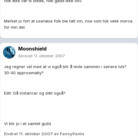
folk ikke var til stede, folk gadd ikke osv.
Merket jo fort at useriøse folk ble tatt inn, noe som tok vekk moroa
for min del.
Moonshield
Skrevet
11. oktober 2007
Jeg regner vel med at vi også blir å levle sammen i senere lvls?
30-40 approximatly?
Edit: Gå instancer og slikt også?
Vi blir jo i et samlet guild.
Endret
11. oktober 2007
av FancyPants