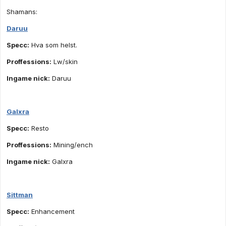
Shamans:
Daruu
Specc:
Hva som helst.
Proffessions:
Lw/skin
Ingame nick:
Daruu
Galxra
Specc:
Resto
Proffessions:
Mining/ench
Ingame nick:
Galxra
Sittman
Specc:
Enhancement