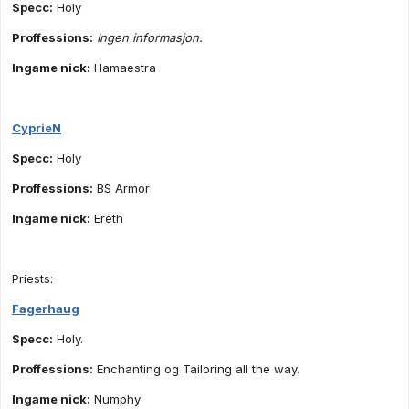
Specc:
Holy
Proffessions:
Ingen informasjon.
Ingame nick:
Hamaestra
CyprieN
Specc:
Holy
Proffessions:
BS Armor
Ingame nick:
Ereth
Priests:
Fagerhaug
Specc:
Holy.
Proffessions:
Enchanting og Tailoring all the way.
Ingame nick:
Numphy