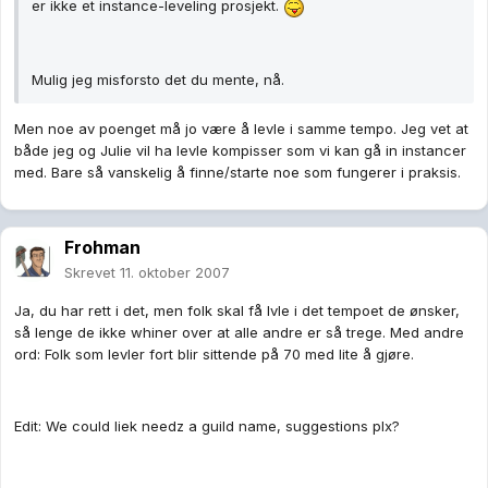
er ikke et instance-leveling prosjekt.
Mulig jeg misforsto det du mente, nå.
Men noe av poenget må jo være å levle i samme tempo. Jeg vet at
både jeg og Julie vil ha levle kompisser som vi kan gå in instancer
med. Bare så vanskelig å finne/starte noe som fungerer i praksis.
Frohman
Skrevet
11. oktober 2007
Ja, du har rett i det, men folk skal få lvle i det tempoet de ønsker,
så lenge de ikke whiner over at alle andre er så trege. Med andre
ord: Folk som levler fort blir sittende på 70 med lite å gjøre.
Edit: We could liek needz a guild name, suggestions plx?