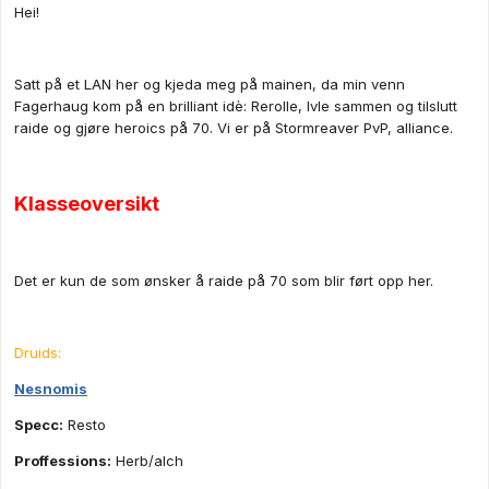
Hei!
Satt på et LAN her og kjeda meg på mainen, da min venn
Fagerhaug kom på en brilliant idè: Rerolle, lvle sammen og tilslutt
raide og gjøre heroics på 70. Vi er på Stormreaver PvP, alliance.
Klasseoversikt
Det er kun de som ønsker å raide på 70 som blir ført opp her.
Druids:
Nesnomis
Specc:
Resto
Proffessions:
Herb/alch