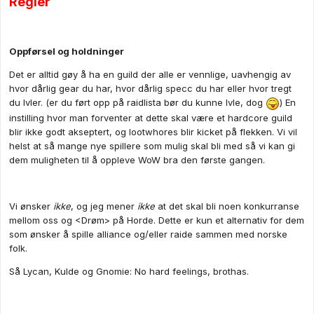
Regler
Oppførsel og holdninger
Det er alltid gøy å ha en guild der alle er vennlige, uavhengig av
hvor dårlig gear du har, hvor dårlig specc du har eller hvor tregt
du lvler. (er du ført opp på raidlista bør du kunne lvle, dog
) En
instilling hvor man forventer at dette skal være et hardcore guild
blir ikke godt akseptert, og lootwhores blir kicket på flekken. Vi vil
helst at så mange nye spillere som mulig skal bli med så vi kan gi
dem muligheten til å oppleve WoW bra den første gangen.
Vi ønsker
ikke
, og jeg mener
ikke
at det skal bli noen konkurranse
mellom oss og <Drøm> på Horde. Dette er kun et alternativ for dem
som ønsker å spille alliance og/eller raide sammen med norske
folk.
Så Lycan, Kulde og Gnomie: No hard feelings, brothas.