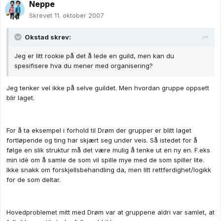
Neppe
Skrevet
11. oktober 2007
Okstad skrev:
Jeg er litt rookie på det å lede en guild, men kan du
spesifisere hva du mener med organisering?
Jeg tenker vel ikke på selve guildet. Men hvordan gruppe oppsett
blir laget.
For å ta eksempel i forhold til Drøm der grupper er blitt laget
fortløpende og ting har skjært seg under veis. Så istedet for å
følge en slik struktur må det være mulig å tenke ut en ny en. F.eks
min idè om å samle de som vil spille mye med de som spiller lite.
Ikke snakk om forskjellsbehandling da, men litt rettferdighet/logikk
for de som deltar.
Hovedproblemet mitt med Drøm var at gruppene aldri var samlet, at