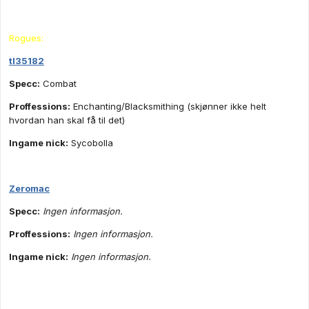
Rogues:
tl35182
Specc:
Combat
Proffessions:
Enchanting/Blacksmithing (skjønner ikke helt
hvordan han skal få til det)
Ingame nick:
Sycobolla
Zeromac
Specc:
Ingen informasjon.
Proffessions:
Ingen informasjon.
Ingame nick:
Ingen informasjon.