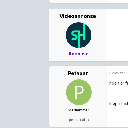
Videoannonse
Annonse
Petaaar
Skrevet
11
noen er f
kjøp et bi
Medlemmer
1 131
3