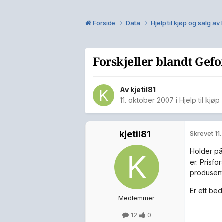
Forside
Data
Hjelp til kjøp og salg a
Forskjeller blandt Gef
Av
kjetil81
11. oktober 2007
i
Hjelp til kjø
kjetil81
Skrevet
11
Holder på
er. Prisfo
produsent
Er ett be
Medlemmer
12
0