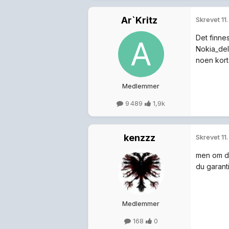
Ar`Kritz
Skrevet
11
Det finne
Nokia_del
noen kort 
Medlemmer
9 489
1,9k
kenzzz
Skrevet
11
men om du
du garant
Medlemmer
168
0