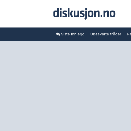
Siste innlegg
Ubesvarte tråder
Re