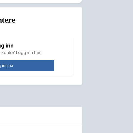
ntere
g inn
 konto? Logg inn her.
 inn nå