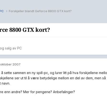
v PC
Forskjeller blandt Geforce 8800 GTX kort?
orce 8800 GTX kort?
p og salg av PC
. oktober 2007
 å sette sammen en ny spill-pc, og lurer litt på hva forskjellene m
rskjellene ser ut til å være betydelige mellom en del av dem, men så 
 navn.
dre enn andre? Mer for pengene? Anbefalinger?