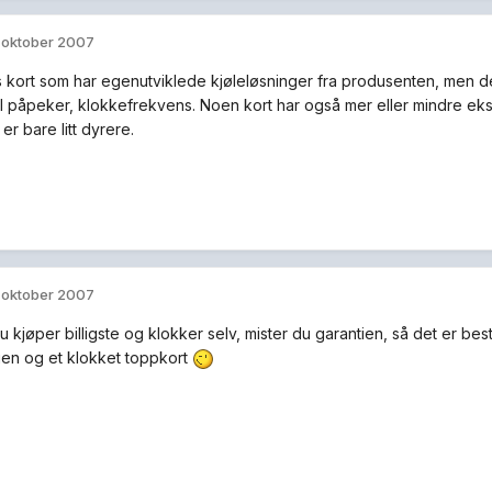
. oktober 2007
s kort som har egenutviklede kjøleløsninger fra produsenten, men det 
l påpeker, klokkefrekvens. Noen kort har også mer eller mindre ekstr
er bare litt dyrere.
. oktober 2007
 kjøper billigste og klokker selv, mister du garantien, så det er be
ien og et klokket toppkort