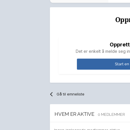
Oppr
Opprett
Det er enkelt å melde seg in
Start en
Gå til emneliste
HVEM ER AKTIVE
0 MEDLEMMER
Ingen innloggede medlemmer aktive