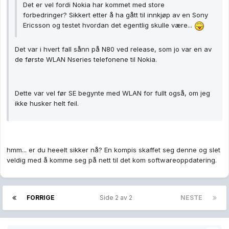
Det er vel fordi Nokia har kommet med store
forbedringer? Sikkert etter å ha gått til innkjøp av en Sony
Ericsson og testet hvordan det egentlig skulle være...
Det var i hvert fall sånn på N80 ved release, som jo var en av
de første WLAN Nseries telefonene til Nokia.
Dette var vel før SE begynte med WLAN for fullt også, om jeg
ikke husker helt feil.
hmm... er du heeelt sikker nå? En kompis skaffet seg denne og slet
veldig med å komme seg på nett til det kom softwareoppdatering.
FORRIGE
Side 2 av 2
NESTE