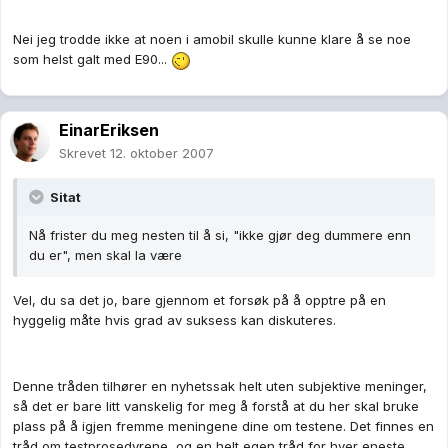
Nei jeg trodde ikke at noen i amobil skulle kunne klare å se noe
som helst galt med E90...
EinarEriksen
Skrevet
12. oktober 2007
Sitat
Nå frister du meg nesten til å si, "ikke gjør deg dummere enn
du er", men skal la være
Vel, du sa det jo, bare gjennom et forsøk på å opptre på en
hyggelig måte hvis grad av suksess kan diskuteres.
Denne tråden tilhører en nyhetssak helt uten subjektive meninger,
så det er bare litt vanskelig for meg å forstå at du her skal bruke
plass på å igjen fremme meningene dine om testene. Det finnes en
tråd om testprosedyrene, og en helt egen tråd for hver eneste