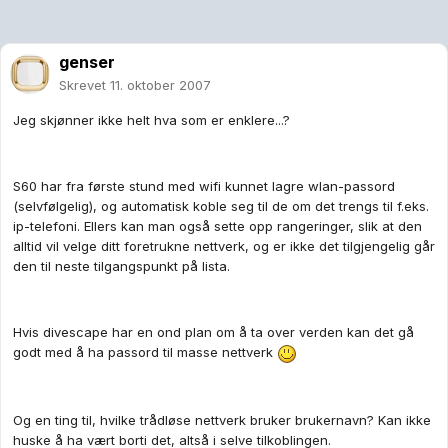
genser
Skrevet
11. oktober 2007
Jeg skjønner ikke helt hva som er enklere...?
S60 har fra første stund med wifi kunnet lagre wlan-passord
(selvfølgelig), og automatisk koble seg til de om det trengs til f.eks.
ip-telefoni. Ellers kan man også sette opp rangeringer, slik at den
alltid vil velge ditt foretrukne nettverk, og er ikke det tilgjengelig går
den til neste tilgangspunkt på lista.
Hvis divescape har en ond plan om å ta over verden kan det gå
godt med å ha passord til masse nettverk
Og en ting til, hvilke trådløse nettverk bruker brukernavn? Kan ikke
huske å ha vært borti det, altså i selve tilkoblingen.