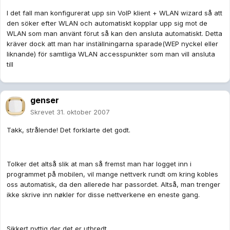
I det fall man konfigurerat upp sin VoIP klient + WLAN wizard så att
den söker efter WLAN och automatiskt kopplar upp sig mot de
WLAN som man använt förut så kan den ansluta automatiskt. Detta
kräver dock att man har inställningarna sparade(WEP nyckel eller
liknande) för samtliga WLAN accesspunkter som man vill ansluta
till
genser
Skrevet
31. oktober 2007
Takk, strålende! Det forklarte det godt.
Tolker det altså slik at man så fremst man har logget inn i
programmet på mobilen, vil mange nettverk rundt om kring kobles
oss automatisk, da den allerede har passordet. Altså, man trenger
ikke skrive inn nøkler for disse nettverkene en eneste gang.
Sikkert nyttig der det er utbredt..