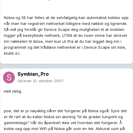
Nokia og SE har felles at de selvfølgelig kan automatisk kobles opp
når man har registrert nettverket tidligere med nøkkel og lignende.
Så vidt jeg forstår gir Device Scape deg muligheten til at mobilen
logger på beskyttede nettverk, UTEN at du noen sinne har skrevet
inn nøkkelen til disse, men kun ut ifra at du har logget deg inn i
programmet og det trådløse nettverket er i Device Scape sin liste,
klubb e.l..
Symbian_Pro
Skrevet
31. oktober 2007
Helt riktig.
poe, det er jo nøyaktig sånn det fungerer på Nokia også. Syns det
er litt rart at du kaller Nokia sin løsning "til de grader tungvint og
gammeldags" når du åpenbart ikke vet hvordan det fungerer. Å
koble seg opp mot WiFi på Nokia går som en lek. Akkurat som på