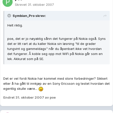
Skrevet
31. oktober 2007
Symbian_Pro skrev:
Helt riktig.
poe, det er jo nøyaktig sånn det fungerer på Nokia også. Syns
det er litt rart at du kaller Nokia sin løsning "til de grader
tungvint og gammeldags" når du åpenbart ikke vet hvordan
det fungerer. Å koble seg opp mot WiFi på Nokia går som en
lek. Akkurat som på SE.
Det er vel fordi Nokia har kommet med store forbedringer? Sikkert
etter å ha gått til innkjøp av en Sony Ericsson og testet hvordan det
egentlig skulle være...
Endret
31. oktober 2007
av poe