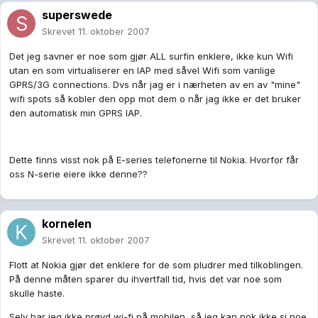
superswede
Skrevet
11. oktober 2007
Det jeg savner er noe som gjør ALL surfin enklere, ikke kun Wifi
utan en som virtualiserer en IAP med såvel Wifi som vanlige
GPRS/3G connections. Dvs når jag er i nærheten av en av "mine"
wifi spots så kobler den opp mot dem o når jag ikke er det bruker
den automatisk min GPRS IAP.
Dette finns visst nok på E-series telefonerne til Nokia. Hvorfor får
oss N-serie eiere ikke denne??
kornelen
Skrevet
11. oktober 2007
Flott at Nokia gjør det enklere for de som pludrer med tilkoblingen.
På denne måten sparer du ihvertfall tid, hvis det var noe som
skulle haste.
Selv har jeg ikke prøvd wi-fi på mobilen, så jeg kan nok ikke si noe