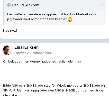
CesiuM_e skrev:
Her måtte jeg sende en kjapp e-post for å dobbelsjekke før
jeg svarer med altfor stor selvsikkerhet
Noe nytt?
EinarEriksen
Skrevet
29. oktober 2007
Oi, beklager men denne hadde jeg faktisk glemt av.
Både N80 och N80IE hade stöd för WLAN men bara N80IE hade en
SIP VoIP. Man kan uppgradera en N80 till N80IE och därmed är de
identiska.