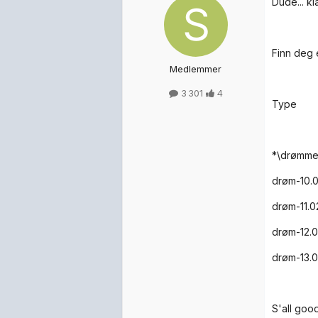
Dude... kl
Finn deg 
Medlemmer
3 301
4
Type
*\drømme
drøm-10.0
drøm-11.02
drøm-12.0
drøm-13.0
S'all good