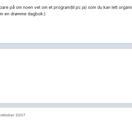
 bare på om noen vet om et program(til pc ja) som du kan lett organ
om en drømme dagbok:)
. oktober 2007