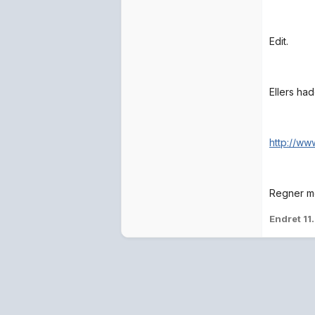
Edit.
Ellers ha
http://ww
Regner med
Endret
11