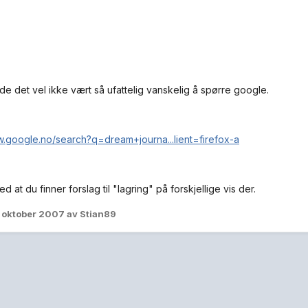
dde det vel ikke vært så ufattelig vanskelig å spørre google.
w.google.no/search?q=dream+journa...lient=firefox-a
 at du finner forslag til "lagring" på forskjellige vis der.
. oktober 2007
av Stian89