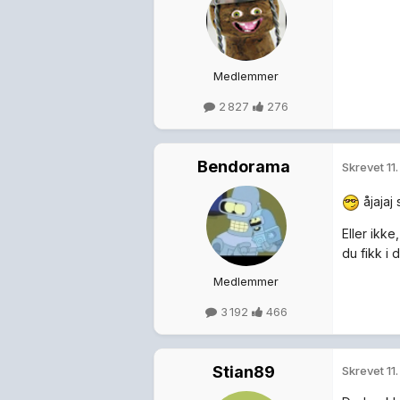
Medlemmer
2 827
276
Bendorama
Skrevet
11
åjajaj 
Eller ikk
du fikk i 
Medlemmer
3 192
466
Stian89
Skrevet
11