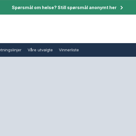
Spørsmål om helse? Still spørsmål anonymt her
tningslinjer
Våre utvalgte
Vinnerliste