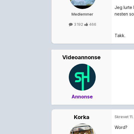
Jeg lurte
nesten s
Medlemmer
3 192
466
Takk.
Videoannonse
Annonse
Korka
Skrevet
11
Word?