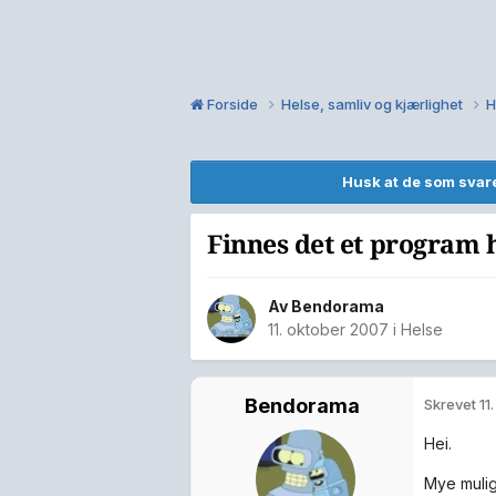
Forside
Helse, samliv og kjærlighet
H
Husk at de som svare
Finnes det et program
Av
Bendorama
11. oktober 2007
i
Helse
Bendorama
Skrevet
11
Hei.
Mye mulig