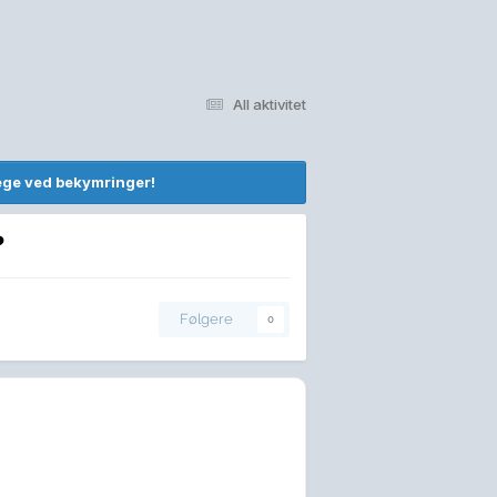
All aktivitet
lege ved bekymringer!
?
Følgere
0