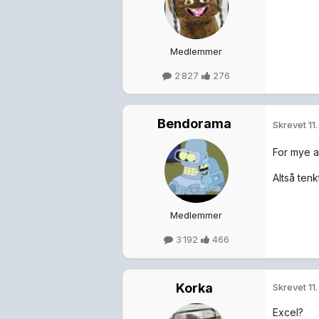
Medlemmer
2 827
276
Bendorama
Skrevet
11
For mye a
Altså ten
Medlemmer
3 192
466
Korka
Skrevet
11
Excel?