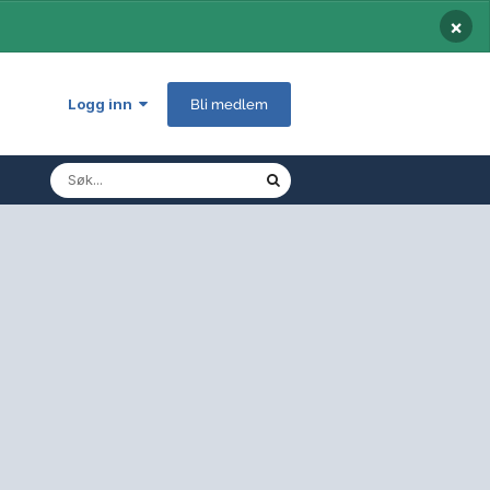
×
Logg inn
Bli medlem