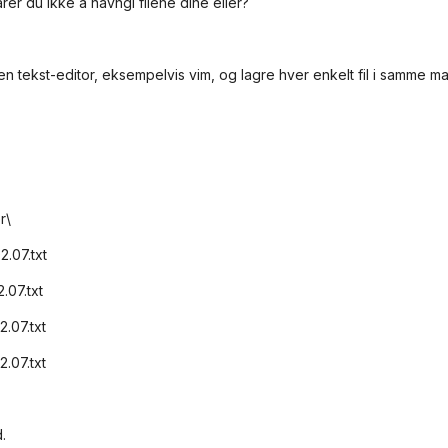
arer du ikke å navngi filene dine eller?
en tekst-editor, eksempelvis vim, og lagre hver enkelt fil i samme m
r\
2.07.txt
.07.txt
2.07.txt
2.07.txt
.