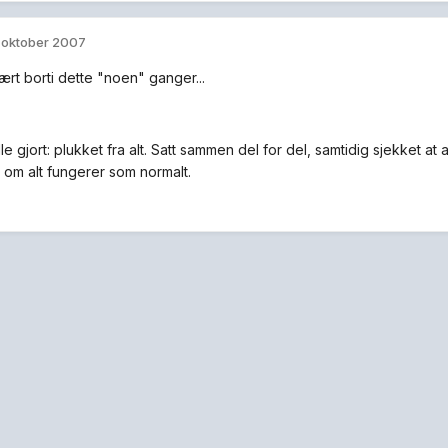
. oktober 2007
ært borti dette "noen" ganger...
lle gjort: plukket fra alt. Satt sammen del for del, samtidig sjekket at a
om alt fungerer som normalt.