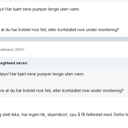
øys! Har kjørt mine pumper lenge uten vann.
at du har koblet noe feil, eller kortsluttet noe under montering?
. oktober 2007
agHead skrev:
 tøys! Har kjørt mine pumper lenge uten vann.
e at du har koblet noe feil, eller kortsluttet noe under montering?
g slett ikke, har ingen hk, skjermkort, cpu å få feiltestet med. Defor 