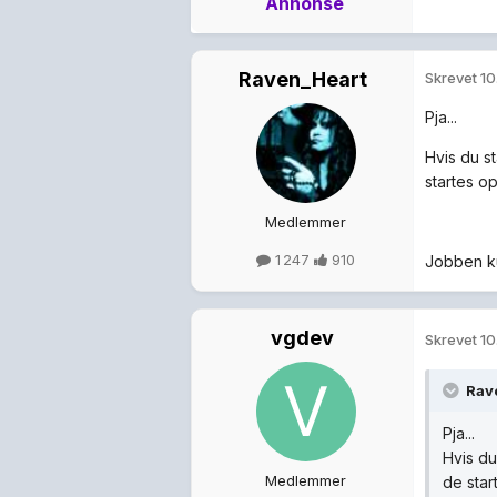
Annonse
Raven_Heart
Skrevet
10
Pja...
Hvis du s
startes op
Medlemmer
1 247
910
Jobben ku
vgdev
Skrevet
10
Rav
Pja...
Hvis du
Medlemmer
de star