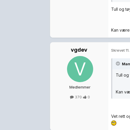
Tull og t
Kan være 
vgdev
Skrevet
11
Man
Tull og
Medlemmer
Kan vær
370
0
Vet rett o