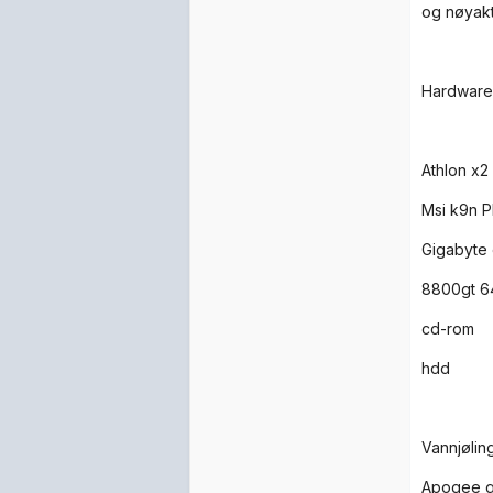
og nøyakt
Hardware
Athlon x2
Msi k9n P
Gigabyte
8800gt 
cd-rom
hdd
Vannjølin
Apogee g