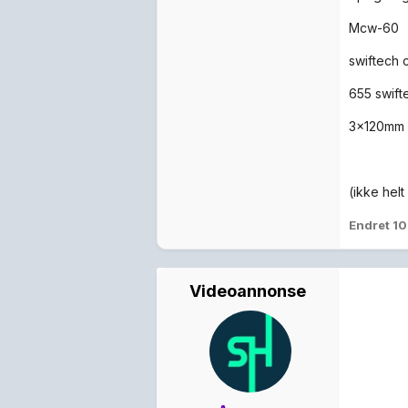
Mcw-60
swiftech 
655 swif
3x120mm 
(ikke hel
Endret
10
Videoannonse