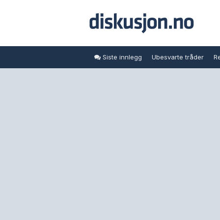
Siste innlegg
Ubesvarte tråder
Re