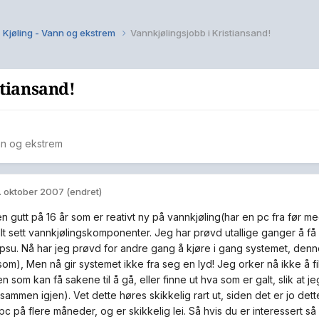
Kjøling - Vann og ekstrem
Vannkjølingsjobb i Kristiansand!
stiansand!
nn og ekstrem
. oktober 2007
(endret)
en gutt på 16 år som er reativt ny på vannkjøling(har en pc fra før m
llt sett vannkjølingskomponenter. Jeg har prøvd utallige ganger å få 
su. Nå har jeg prøvd for andre gang å kjøre i gang systemet, den
som), Men nå gir systemet ikke fra seg en lyd! Jeg orker nå ikke å fi
den som kan få sakene til å gå, eller finne ut hva som er galt, slik at
sammen igjen). Vet dette høres skikkelig rart ut, siden det er jo det
pc på flere måneder, og er skikkelig lei. Så hvis du er interessert så