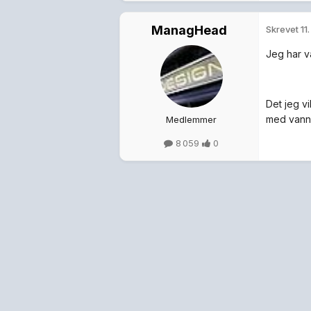
ManagHead
Skrevet
11
Jeg har v
Det jeg vi
med vann 
Medlemmer
8 059
0