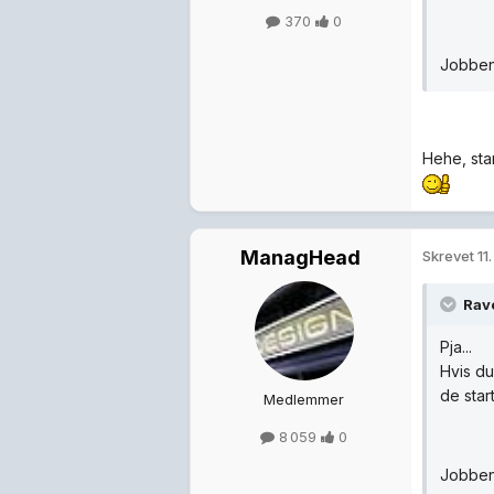
370
0
Jobben 
Hehe, sta
ManagHead
Skrevet
11
Rav
Pja...
Hvis du
de star
Medlemmer
8 059
0
Jobben 