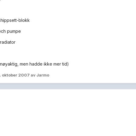
chippsett-blokk
tech pumpe
radiator
t nøyaktig, men hadde ikke mer tid)
. oktober 2007
av Jarmo