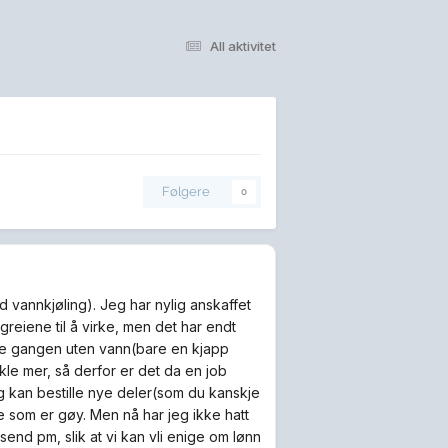
All aktivitet
Følgere
0
ed vannkjøling). Jeg har nylig anskaffet
greiene til å virke, men det har endt
ne gangen uten vann(bare en kjapp
kle mer, så derfor er det da en job
 jeg kan bestille nye deler(som du kanskje
te som er gøy. Men nå har jeg ikke hatt
 send pm, slik at vi kan vli enige om lønn