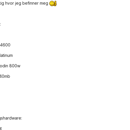
ig hvor jeg befinner meg
:
 4600
latinum
 odin 800w
640mb
gshardware:
t