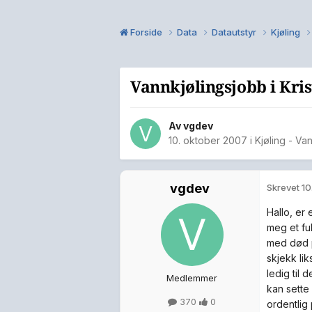
Forside
Data
Datautstyr
Kjøling
Vannkjølingsjobb i Kri
Av
vgdev
10. oktober 2007
i
Kjøling - Va
vgdev
Skrevet
10
Hallo, er 
meg et fu
med død p
skjekk lik
ledig til 
Medlemmer
kan sette 
370
0
ordentlig 