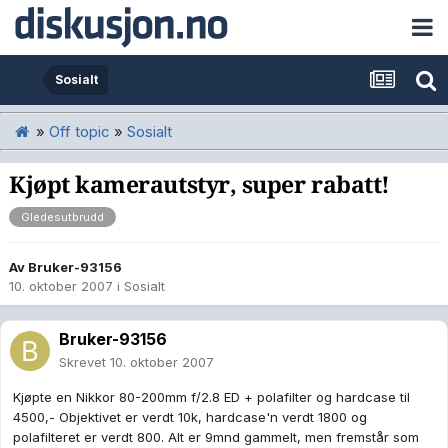
Sosialt
»
Off topic
»
Sosialt
Kjøpt kamerautstyr, super rabatt!
Gledesutbrudd
Av
Bruker-93156
10. oktober 2007
i
Sosialt
Bruker-93156
Skrevet
10. oktober 2007
Kjøpte en Nikkor 80-200mm f/2.8 ED + polafilter og hardcase til
4500,- Objektivet er verdt 10k, hardcase'n verdt 1800 og
polafilteret er verdt 800. Alt er 9mnd gammelt, men fremstår som